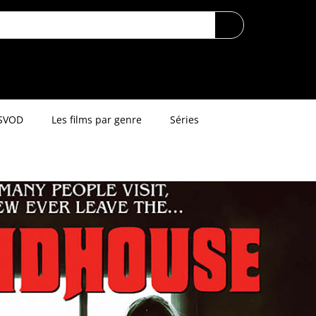
SVOD
Les films par genre
Séries