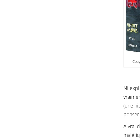
Copy
Ni expl
vraimen
(une hi
penser 
A vrai d
maléfiq