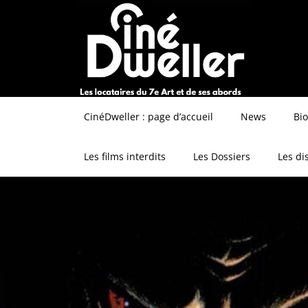
CinéDweller : page d’accueil
News
Bi
Les films interdits
Les Dossiers
Les di