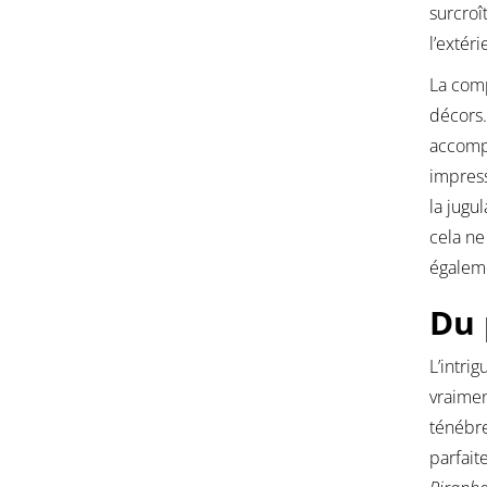
surcroî
l’extéri
La comp
décors.
accompa
impres
la jugu
cela ne
égalem
Du 
L’intri
vraimen
ténébre
parfait