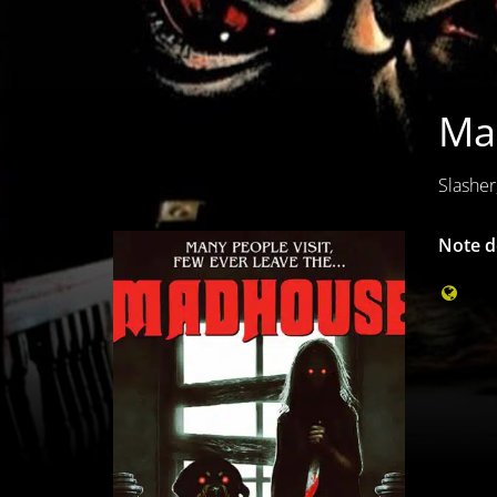
Mad
Slasher
Note de