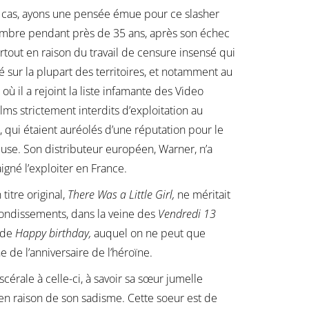
s cas, ayons une pensée émue pour ce slasher
’ombre pendant près de 35 ans, après son échec
surtout en raison du travail de censure insensé qui
igé sur la plupart des territoires, et notamment au
ù il a rejoint la liste infamante des Video
ilms strictement interdits d’exploitation au
qui étaient auréolés d’une réputation pour le
use. Son distributeur européen, Warner, n’a
gné l’exploiter en France.
 titre original,
There Was a Little Girl,
ne méritait
bondissements, dans la veine des
Vendredi 13
 de
Happy birthday,
auquel on ne peut que
e de l’anniversaire de l’héroïne.
iscérale à celle-ci, à savoir sa sœur jumelle
e en raison de son sadisme. Cette soeur est de