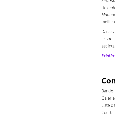
Piranha
de
tent
Madho
meilleu
Dans sa
le spec
est int
Frédér
Com
Bande-a
Galerie
Liste d
Courts