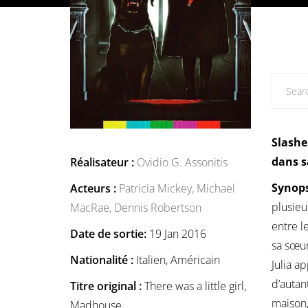
Slashe
dans s
Réalisateur :
Ovidio G. Assonitis
Synops
Acteurs :
Patricia Mickey,
Michael
plusieu
MacRae,
Dennis Robertson
entre l
Date de sortie:
19 Jan 2016
sa sœur
Nationalité :
Italien, Américain
Julia a
d’autan
Titre original :
There was a little girl,
maison,
Madhouse