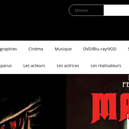
ographies
Cinéma
Musique
DVD/Blu-ray/VOD
sparus
Les acteurs
Les actrices
Les réalisateurs