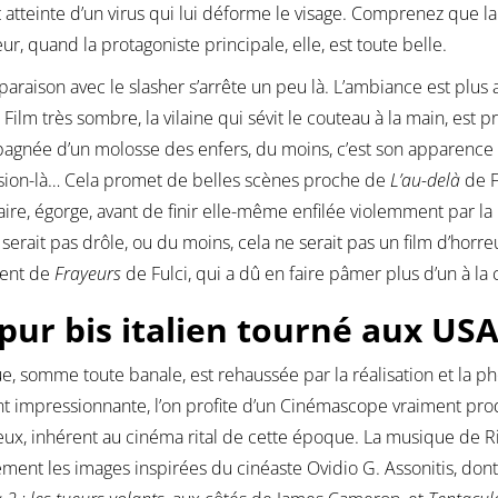
t atteinte d’un virus qui lui déforme le visage. Comprenez que la
eur, quand la protagoniste principale, elle, est toute belle.
araison avec le slasher s’arrête un peu là. L’ambiance est plus a
 Film très sombre, la vilaine qui sévit le couteau à la main, est 
gnée d’un molosse des enfers, du moins, c’est son apparence d
sion-là… Cela promet de belles scènes proche de
L’au-delà
de F
laire, égorge, avant de finir elle-même enfilée violemment par 
 serait pas drôle, ou du moins, cela ne serait pas un film d’horreur
ent de
Frayeurs
de Fulci, qui a dû en faire pâmer plus d’un à l
pur bis italien tourné aux U
gue, somme toute banale, est rehaussée par la réalisation et la p
t impressionnante, l’on profite d’un Cinémascope vraiment pr
ux, inhérent au cinéma rital de cette époque. La musique de 
ement les images inspirées du cinéaste Ovidio G. Assonitis, dont