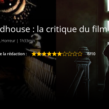
house : la critique du film
, Horreur
|
1h33min
 la rédaction :
6/10