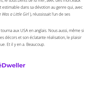
es
, le sous
Dents de la mer
, avec des morceaux
t estimable dans sa dévotion au genre qui, avec
 Was a Little Girl
), réussissait l’un de ses
il tourna aux USA en anglais. Nous aussi, même si
 décors et son éclatante réalisation, le plaisir
ue. Et il y en a. Beaucoup.
éDweller