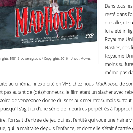
Dans tous le
resté dans l
en salle, et 
lui a été infl
Royaume Uni o
Nasties, ces f
Royaume Uni, 
rights 1981 Brouwersgracht / Copyrights 2016 : Uncut Movies
moins sulfure
même pas dai
oité au cinéma, ni exploité en VHS chez nous,
Madhouse
, de son
t pas autant de (dés)honneurs, le film étant un slasher avec re
stoire de vengeance donne du sens aux meurtres), mais surtout
puisqu’il s’agit ici d’une série de meurtres perpétrés à l’approch
ire, l’on sait d’entrée de jeu qui est l’entité qui voue une haine v
ue, qui la maltraite depuis l’enfance, et dont elle s’était écarté