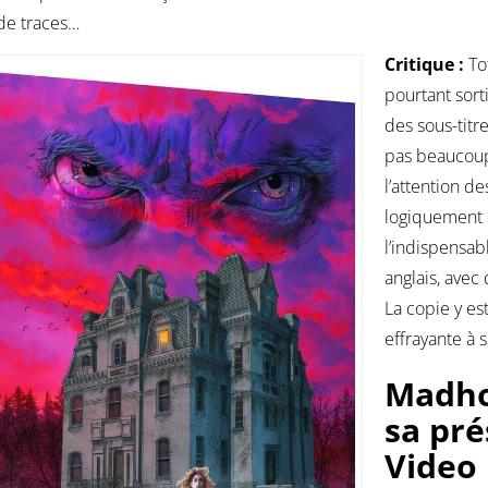
 de traces…
Critique :
To
pourtant sort
des sous-titr
pas beaucoup 
l’attention d
logiquement q
l’indispensa
anglais, avec
La copie y est
effrayante à s
Madho
sa pré
Video 