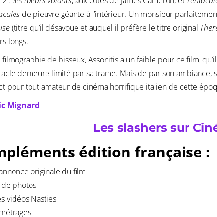
 2 : les tueurs volants
, aux côtés de James Cameron, et
Tentacul
acules
de pieuvre géante à l’intérieur. Un monsieur parfaitemen
use
(titre qu’il désavoue et auquel il préfère le titre original
There
rs longs.
 filmographie de bisseux, Assonitis a un faible pour ce film, qu’
tacle demeure limité par sa trame. Mais de par son ambiance, ses
act pour tout amateur de cinéma horrifique italien de cette époq
ic Mignard
Les slashers sur Cin
pléments édition française :
nnonce originale du film
 de photos
es vidéos Nasties
-métrages