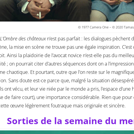
© 1977 Camera One – © 2020 Tamasa
L’Ombre des châteaux
n’est pas parfait : les dialogues pèchent 
e, la mise en scène ne trouve pas une égale inspiration. C’est 
it. Ainsi la plaidoirie de l’avocat novice n’est-elle pas du meill
lité ; on pourrait citer d’autres séquences dont on a l’impressi
me chaotique. Et pourtant, outre que l’on reste sur le magnifique 
ion. Sans doute est-ce parce que, malgré la situation désespérée
 ils ont vécu, et leur vie niée par le monde a pris, l’espace d’une 
se de faire court), une importance considérable. Rien que pour
 cette œuvre légèrement foutraque mais originale et sincère.
Sorties de la semaine du me