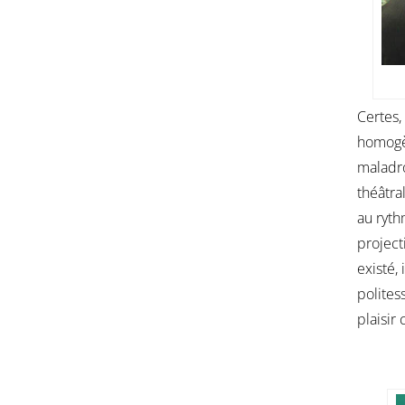
Certes,
homogèn
maladro
théâtra
au ryth
project
existé,
polites
plaisir