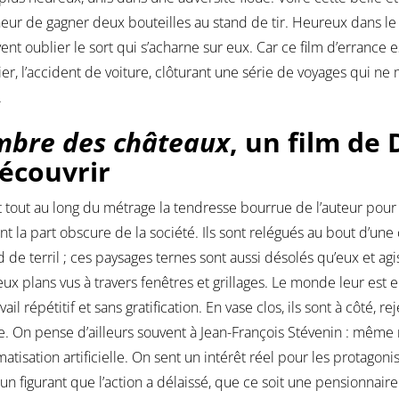
eur de gagner deux bouteilles au stand de tir. Heureux dans le s
vent oublier le sort qui s’acharne sur eux. Car ce film d’errance
ier, l’accident de voiture, clôturant une série de voyages qui ne 
.
mbre des châteaux
, un film de 
écouvrir
 tout au long du métrage la tendresse bourrue de l’auteur pour
nt la part obscure de la société. Ils sont relégués au bout d’un
d de terril ; ces paysages ternes sont aussi désolés qu’eux et a
x plans vus à travers fenêtres et grillages. Le monde leur est
vail répétitif et sans gratification. En vase clos, ils sont à côté, 
e. On pense d’ailleurs souvent à Jean-François Stévenin : mêm
atisation artificielle. On sent un intérêt réel pour les protagon
 un figurant que l’action a délaissé, que ce soit une pensionnair