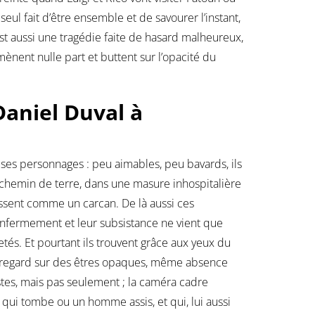
eul fait d’être ensemble et de savourer l’instant,
 est aussi une tragédie faite de hasard malheureux,
mènent nulle part et buttent sur l’opacité du
Daniel Duval à
 ses personnages : peu aimables, peu bavards, ils
e chemin de terre, dans une masure inhospitalière
gissent comme un carcan. De là aussi ces
 enfermement et leur subsistance ne vient que
rejetés. Et pourtant ils trouvent grâce aux yeux du
e regard sur des êtres opaques, même absence
istes, mais pas seulement ; la caméra cadre
e qui tombe ou un homme assis, et qui, lui aussi