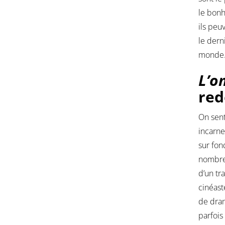
le bonh
ils peu
le dern
monde
L’o
red
On sent
incarne
sur fon
nombreu
d’un tra
cinéast
de dram
parfois