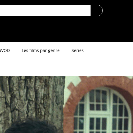
SVOD
Les films par genre
Séries