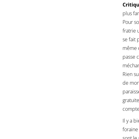
Critiq
plus fa
Pour so
fratrie
se fait
même da
passe c
méchant
Rien su
de mont
paraiss
gratuit
compte 
Il y a 
foraine
sont le