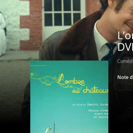
L’o
DV
Coméd
Note de