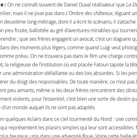
ue :
On ne connaît souvent de Daniel Duval réalisateur que
La D
milier, mais il ne joue pas dans
L’Ombre des châteaux
, léguant u
n deuxième long-métrage, dont il a écrit le scénario, il s’attache 
 un peu fruste, ballottée au gré d’aventures minables qui tournen
 prendre ; que ses frères engagent un avocat, c’est un stagiaire 
ns des moments plus légers, comme quand Luigi veut photogra
omme prévu. On ne trouvera pas dans le film une charge contre la
, la religieuse de l’institution où est placée Fatoun tapote la têt
r une administration défaillante ou des lois absurdes. Si les pers
rer du doigt des responsables. De toute manière, ce n’est pas l
ent peu aimants, même si les deux frères rencontrent des obst
ement violents, pour l’essentiel, c’est bien une sorte de destin qu
d’un monde auquel ils ne sont pas adaptés.
bien quelques éclairs dans ce ciel tourmenté du Nord : une com
 qui représentent les plaisirs simples qui leur sont accessibles. 
 plus heureux, unis dans une adversité floue. Voire cette belle ét