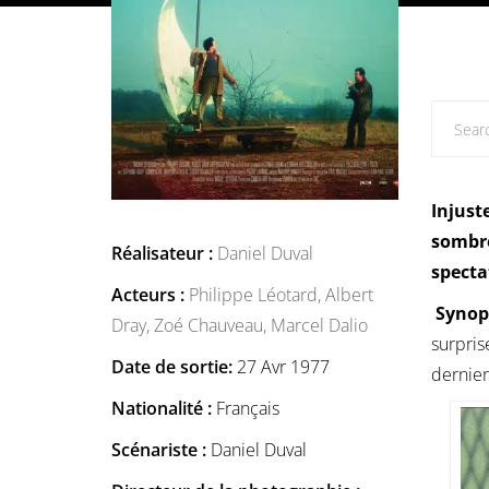
Injust
sombre
Réalisateur :
Daniel Duval
specta
Acteurs :
Philippe Léotard,
Albert
Synop
Dray,
Zoé Chauveau,
Marcel Dalio
surpris
Date de sortie:
27 Avr 1977
dernier
Nationalité :
Français
Scénariste :
Daniel Duval