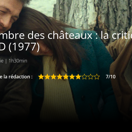
mbre des châteaux : la criti
D (1977)
ie
|
1h30min
 la rédaction :
7/10