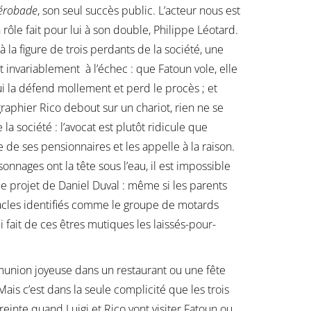
érobade
, son seul succès public. L’acteur nous est
n rôle fait pour lui à son double, Philippe Léotard.
à la figure de trois perdants de la société, une
t invariablement à l’échec : que Fatoun vole, elle
qui la défend mollement et perd le procès ; et
phier Rico debout sur un chariot, rien ne se
 société : l’avocat est plutôt ridicule que
e de ses pensionnaires et les appelle à la raison.
onnages ont la tête sous l’eau, il est impossible
e projet de Daniel Duval : même si les parents
acles identifiés comme le groupe de motards
i fait de ces êtres mutiques les laissés-pour-
munion joyeuse dans un restaurant ou une fête
Mais c’est dans la seule complicité que les trois
reinte quand Luigi et Rico vont visiter Fatoun ou