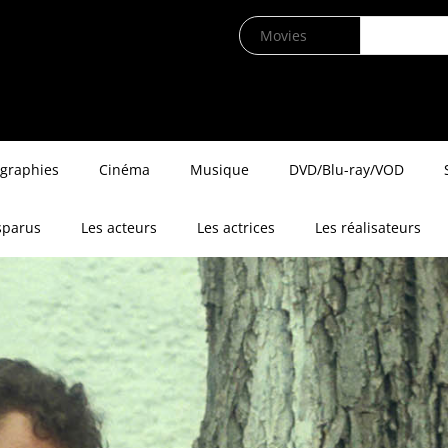
ographies
Cinéma
Musique
DVD/Blu-ray/VOD
sparus
Les acteurs
Les actrices
Les réalisateurs