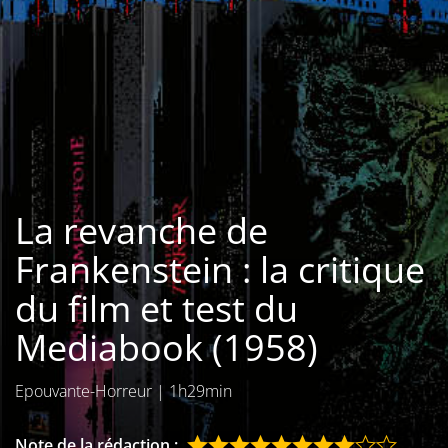
Les films par
genre
Séries
Les films
interdits
La revanche de
Les Dossiers
Frankenstein : la critique
Les disparus
du film et test du
Les acteurs
Mediabook (1958)
Les actrices
Epouvante-Horreur
|
1h29min
Les réalisateurs
Note de la rédaction :