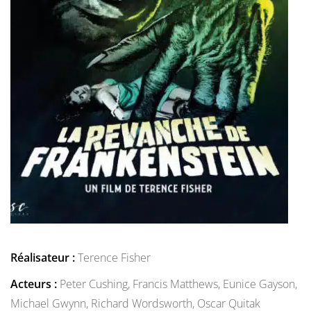
Réalisateur :
Terence Fisher
Acteurs :
Peter Cushing,
Francis Matthews,
Eunice Gayson,
Michael Gwynn,
Richard Wordsworth,
Oscar Quitak