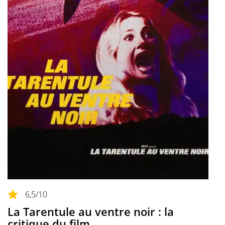
6,5
/10
La Tarentule au ventre noir : la
critique du film