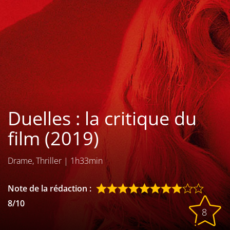
Les films par
genre
Séries
Les films
interdits
Duelles : la critique du
Les Dossiers
film (2019)
Les disparus
Drame, Thriller
|
1h33min
Les acteurs
Les actrices
Note de la rédaction :
8/10
Les réalisateurs
8