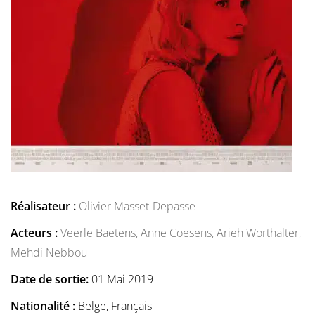
Réalisateur :
Olivier Masset-Depasse
Acteurs :
Veerle Baetens,
Anne Coesens,
Arieh Worthalter,
Mehdi Nebbou
Date de sortie:
01 Mai 2019
Nationalité :
Belge, Français