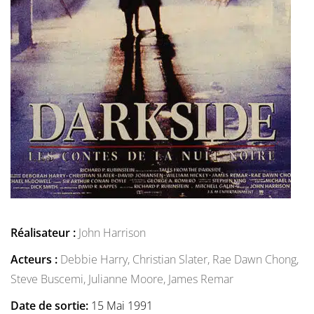
Réalisateur :
John Harrison
Acteurs :
Debbie Harry,
Christian Slater,
Rae Dawn Chong,
Steve Buscemi,
Julianne Moore,
James Remar
Date de sortie:
15 Mai 1991