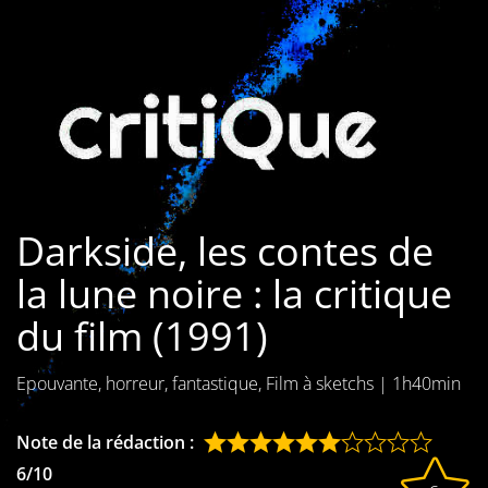
Les films par
genre
Séries
Les films
interdits
Darkside, les contes de
Les Dossiers
la lune noire : la critique
Les disparus
du film (1991)
Les acteurs
Epouvante, horreur, fantastique, Film à sketchs
|
1h40min
Les actrices
Les réalisateurs
Note de la rédaction :
6/10