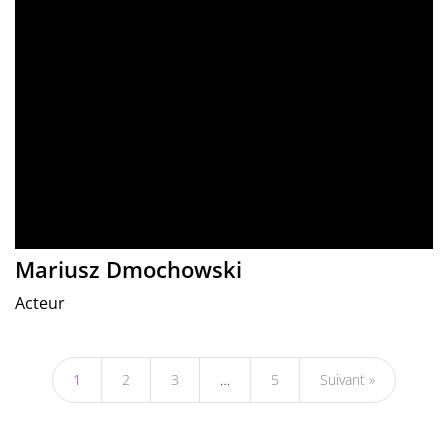
Mariusz Dmochowski
Acteur
1
2
3
…
5
Suivant »