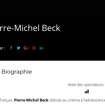
rre-Michel Beck
r :
Biographie
Note des spectateurs 
français,
Pierre-Michel Beck
débute au cinéma à l’adolescence. 