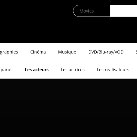
ographies
Cinéma
Musique
DVD/Blu-ray/VOD
sparus
Les acteurs
Les actrices
Les réalisateurs