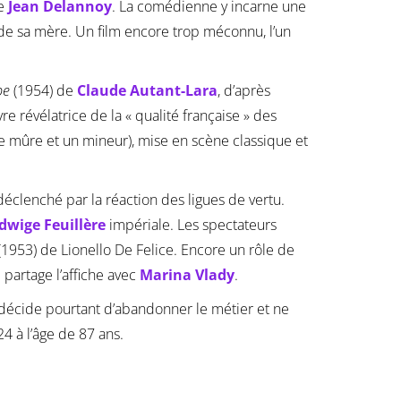
de
Jean Delannoy
. La comédienne y incarne une
é de sa mère. Un film encore trop méconnu, l’un
be
(1954) de
Claude Autant-Lara
, d’après
 révélatrice de la « qualité française » des
me mûre et un mineur), mise en scène classique et
éclenché par la réaction des ligues de vertu.
dwige Feuillère
impériale. Les spectateurs
(1953) de Lionello De Felice. Encore un rôle de
partage l’affiche avec
Marina Vlady
.
k décide pourtant d’abandonner le métier et ne
4 à l’âge de 87 ans.