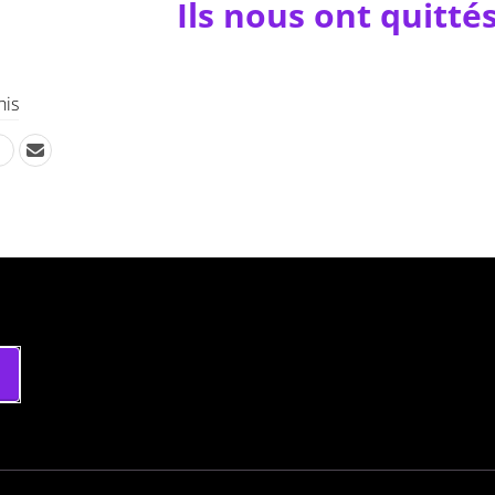
Ils nous ont quitté
his