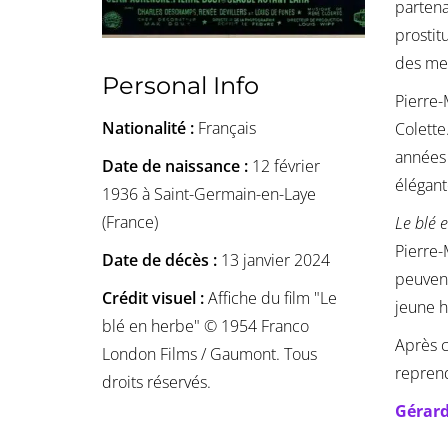
parten
prostit
des mei
Personal Info
Pierre-
Nationalité :
Français
Colette
années 
Date de naissance :
12 février
élégant
1936 à Saint-Germain-en-Laye
(France)
Le blé 
Pierre-
Date de décès :
13 janvier 2024
peuven
Crédit visuel :
Affiche du film "Le
jeune h
blé en herbe" © 1954 Franco
Après c
London Films / Gaumont. Tous
reprend
droits réservés.
Gérard