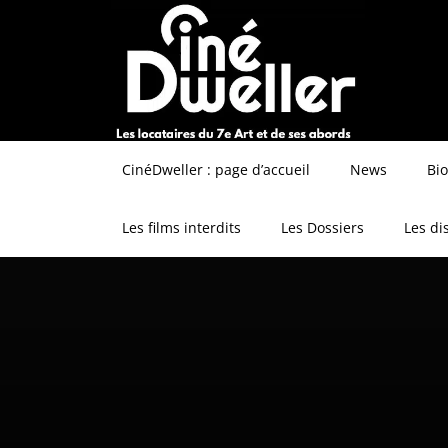
CinéDweller : page d’accueil
News
Bi
Les films interdits
Les Dossiers
Les di