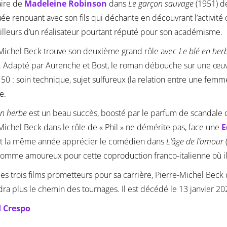
aire de
Madeleine Robinson
dans
Le garçon sauvage
(1951) 
uée renouant avec son fils qui déchante en découvrant l’activit
lleurs d’un réalisateur pourtant réputé pour son académisme.
Michel Beck trouve son deuxième grand rôle avec
Le blé en her
. Adapté par Aurenche et Bost, le roman débouche sur une œuvre
50 : soin technique, sujet sulfureux (la relation entre une fem
e.
en herbe
est un beau succès, boosté par le parfum de scandale d
Michel Beck dans le rôle de « Phil » ne démérite pas, face une
E
t la même année apprécier le comédien dans
L’âge de l’amour
omme amoureux pour cette coproduction franco-italienne où il 
es trois films prometteurs pour sa carrière, Pierre-Michel Bec
ra plus le chemin des tournages. Il est décédé le 13 janvier 202
 Crespo