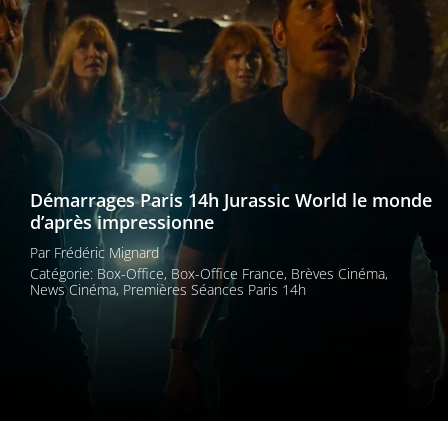
Les films par
genre
Séries
Les films
interdits
Démarrages Paris 14h Jurassic World le monde
d’après impressionne
Les Dossiers
Par
Frédéric Mignard
Les disparus
Catégorie:
Box-Office
,
Box-Office France
,
Brèves Cinéma
,
News Cinéma
,
Premières Séances Paris 14h
Les acteurs
Les actrices
Les réalisateurs