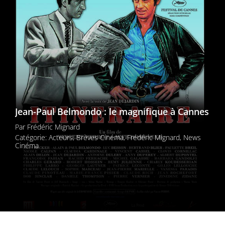
Les films par
genre
Séries
Les films
interdits
Jean-Paul Belmondo : le magnifique à Cannes
Les Dossiers
Par
Frédéric Mignard
Les disparus
Catégorie:
Acteurs
,
Brèves Cinéma
,
Frédéric Mignard
,
News
Cinéma
Les acteurs
Les actrices
Les réalisateurs