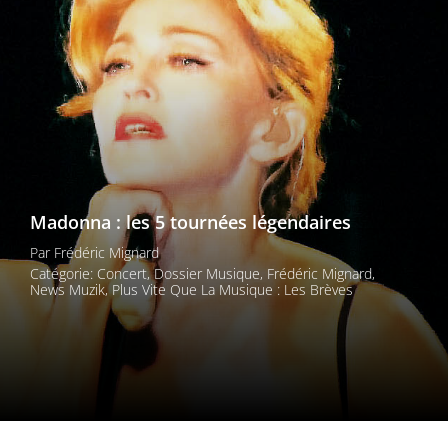
Les films par
genre
Séries
Les films
interdits
Madonna : les 5 tournées légendaires
Les Dossiers
Par
Frédéric Mignard
Les disparus
Catégorie:
Concert
,
Dossier Musique
,
Frédéric Mignard
,
News Muzik
,
Plus Vite Que La Musique : Les Brèves
Les acteurs
Les actrices
Les réalisateurs