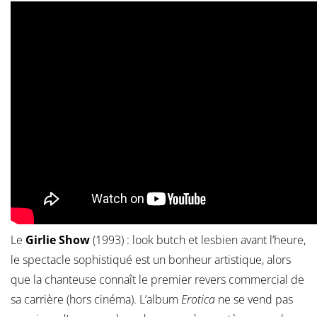
Le
Girlie Show
(1993) : look butch et lesbien avant l’heure,
le spectacle sophistiqué est un bonheur artistique, alors
que la chanteuse connaît le premier revers commercial de
sa carrière (hors cinéma). L’album
Erotica
ne se vend pas