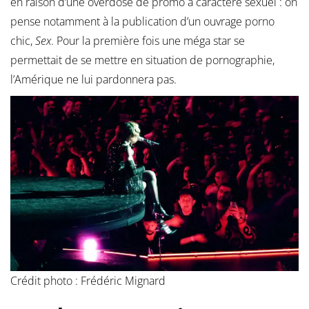
en raison d’une overdose de promo à caractère sexuel : on
pense notamment à la publication d’un ouvrage porno
chic,
Sex
. Pour la première fois une méga star se
permettait de se mettre en situation de pornographie,
l’Amérique ne lui pardonnera pas.
Crédit photo : Frédéric Mignard