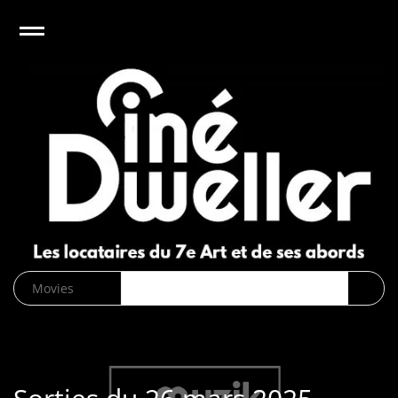
e
Open
CinéDweller :
page d’accueil
News
Biographies
Cinéma
Musique
DVD/Blu-
ray/VOD
SVOD