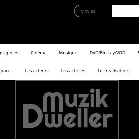
ographies
Cinéma
Musique
DVD/Blu-ray/VOD
sparus
Les acteurs
Les actrices
Les réalisateurs