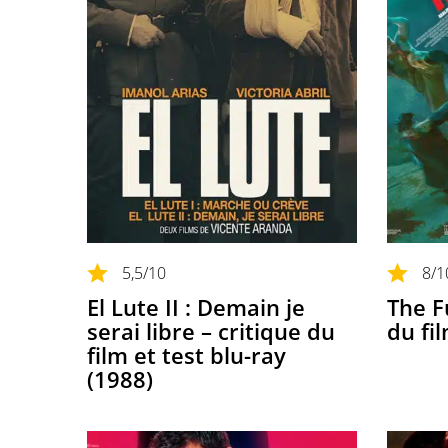
5,5
/10
8
/1
El Lute II : Demain je
The Fu
serai libre – critique du
du fi
film et test blu-ray
(1988)