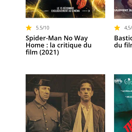
5.5
/10
4,5
Spider-Man No Way
Bastio
Home : la critique du
du fi
film (2021)