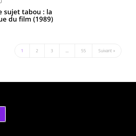
0
e sujet tabou : la
que du film (1989)
1
2
3
…
55
Suivant »