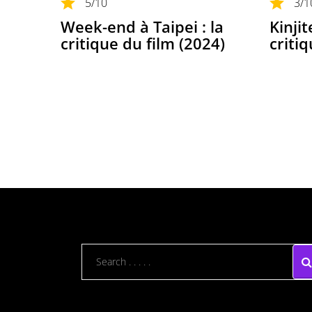
5
/10
3
/1
Week-end à Taipei : la
Kinjit
critique du film (2024)
criti