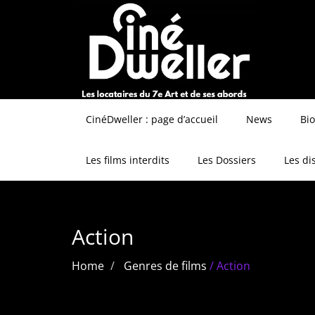
CinéDweller : page d’accueil
News
Bi
Les films interdits
Les Dossiers
Les di
Action
Home
Genres de films
/
Action