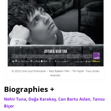
© 2023 Ciné-Sud Promotion – Red Balloon Film – TN Yapim. Tous droits
réservés.
Biographies +
Nehir Tuna
,
Doğa Karakaş,
Can Bartu Aslan,
Tansu
Biçer