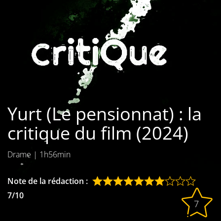
Les films par
genre
Séries
Les films
interdits
Yurt (Le pensionnat) : la
Les Dossiers
critique du film (2024)
Les disparus
Drame
|
1h56min
Les acteurs
Les actrices
Note de la rédaction :
7/10
Les réalisateurs
7