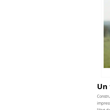
Un 
Constru
impress
l’état 