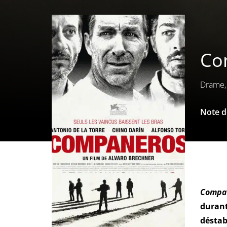
Com
Drame, 
Note de
Compa
durant
déstab