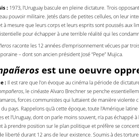
is :
1973, l’Uruguay bascule en pleine dictature. Trois opposa
eau pouvoir militaire. Jetés dans de petites cellules, on leur int
et à mesure que leurs corps et leurs esprits sont poussés aux l
xistentielle pour échapper à une terrible réalité qui les condamne
ñeros
raconte les 12 années d’emprisonnement vécues par trois 
oraine – dont son ancien président José “Pepe” Mujica.
mpañeros
est une oeuvre oppr
ue :
Il est rare que l’on évoque au cinéma la période de dictatu
ompañeros
, le cinéaste Alvaro Brechner se penche essentielle
amaros, forces communistes qui luttaient de manière violente co
du pays. Rappelons qu’à cette époque, toute l’Amérique latine 
res et l’Uruguay, dont on parle moins souvent, n’a pas échappé à l
t à prendre position sur le plan politique et préfère se concen
de liberté durant 12 ans de leur existence. Soumis à des tortures