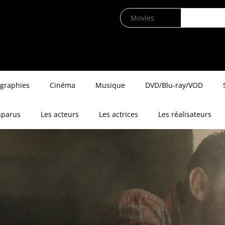
ographies
Cinéma
Musique
DVD/Blu-ray/VOD
sparus
Les acteurs
Les actrices
Les réalisateurs