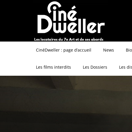
CinéDweller : page d’accueil
News
Bi
Les films interdits
Les Dossiers
Les di