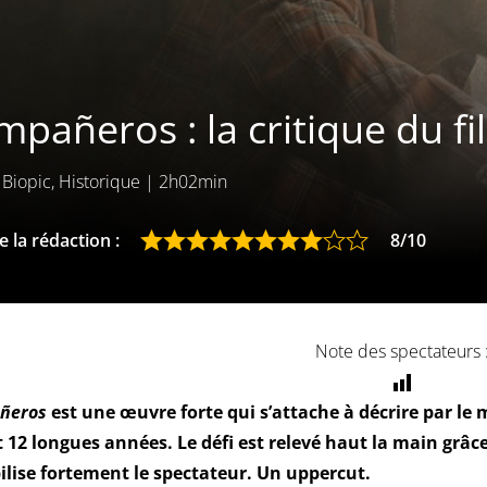
pañeros : la critique du fi
Biopic, Historique
|
2h02min
 la rédaction :
8/10
Note des spectateurs 
ñeros
est une œuvre forte qui s’attache à décrire par l
 12 longues années. Le défi est relevé haut la main grâc
ilise fortement le spectateur. Un uppercut.