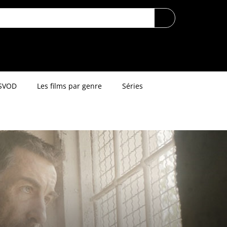
SVOD
Les films par genre
Séries