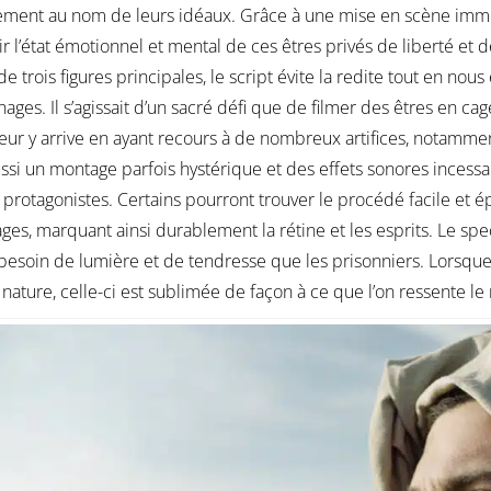
ssement au nom de leurs idéaux. Grâce à une mise en scène imm
ir l’état émotionnel et mental de ces êtres privés de liberté et
de trois figures principales, le script évite la redite tout en n
ages. Il s’agissait d’un sacré défi que de filmer des êtres en ca
teur y arrive en ayant recours à de nombreux artifices, notamme
ssi un montage parfois hystérique et des effets sonores inces
 protagonistes. Certains pourront trouver le procédé facile et 
ges, marquant ainsi durablement la rétine et les esprits. Le sp
soin de lumière et de tendresse que les prisonniers. Lorsque 
nature, celle-ci est sublimée de façon à ce que l’on ressente 