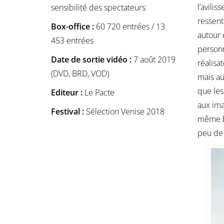
l’avili
sensibilité des spectateurs
ressent
Box-office :
60 720 entrées / 13
autour 
453 entrées
personn
Date de sortie vidéo :
7 août 2019
réalisa
(DVD, BRD, VOD)
mais au
que les
Editeur :
Le Pacte
aux ima
Festival :
Sélection Venise 2018
même be
peu de 