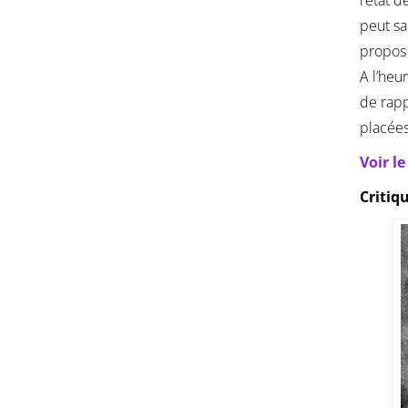
peut sa
propos 
A l’heu
de rapp
placées
Voir l
Critiq