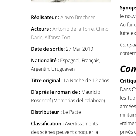
Synops
le nouv
Réalisateur :
Alavro Brechner
Au fur 
Acteurs :
Antonio de la Torre,
Chino
lutte e
Darin,
Alfonsa Tort
Compa
Date de sortie:
27 Mar 2019
contemp
Nationalité :
Espagnol, Français,
Co
Argentin, Uruguayen
Titre original :
La Noche de 12 años
Critiq
Dans
C
D'après le roman de :
Mauricio
les Tup
Rosencof (Memorias del calabozo)
armées 
Distributeur :
Le Pacte
militai
vraimen
Classification :
Avertissements -
privés 
des scènes peuvent choquer la