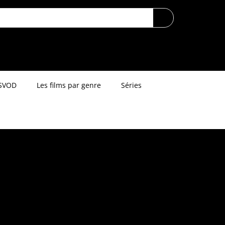
SVOD
Les films par genre
Séries