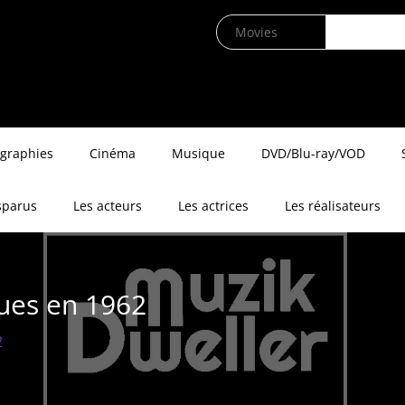
ographies
Cinéma
Musique
DVD/Blu-ray/VOD
sparus
Les acteurs
Les actrices
Les réalisateurs
rues en 1962
2