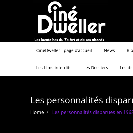
CinéDweller : page d’accueil
News
Bi
Les films interdits
Les Dossiers
Les di
Les personnalités dispa
Home
Les personnalités disparues en 196