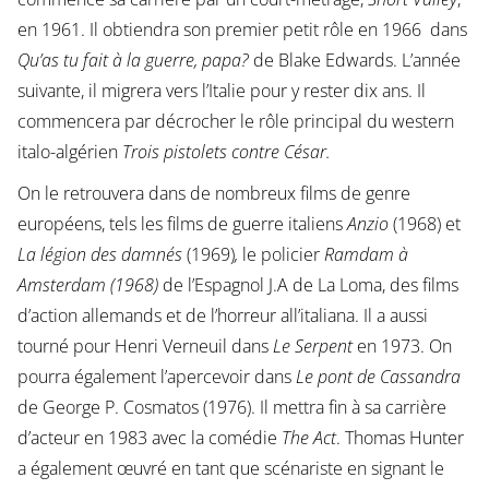
en 1961. Il obtiendra son premier petit rôle en 1966 dans
Qu’as tu fait à la guerre, papa?
de Blake Edwards. L’année
suivante, il migrera vers l’Italie pour y rester dix ans. Il
commencera par décrocher le rôle principal du western
italo-algérien
Trois pistolets contre César.
On le retrouvera dans de nombreux films de genre
européens, tels les films de guerre italiens
Anzio
(1968) et
La légion des damnés
(1969)
,
le policier
Ramdam à
Amsterdam (1968)
de l’Espagnol J.A de La Loma, des films
d’action allemands et de l’horreur all’italiana. Il a aussi
tourné pour Henri Verneuil dans
Le Serpent
en 1973. On
pourra également l’apercevoir dans
Le pont de Cassandra
de George P. Cosmatos (1976). Il mettra fin à sa carrière
d’acteur en 1983 avec la comédie
The Act
. Thomas Hunter
a également œuvré en tant que scénariste en signant le