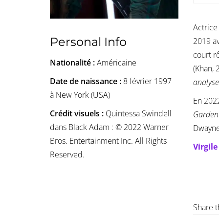
Actrice
Personal Info
2019 av
court r
Nationalité :
Américaine
(Khan, 
Date de naissance :
8 février 1997
analyse
à New York (USA)
En 2022
Crédit visuels :
Quintessa Swindell
Garden
dans Black Adam : © 2022 Warner
Dwayne
Bros. Entertainment Inc. All Rights
Virgil
Reserved.
Share t