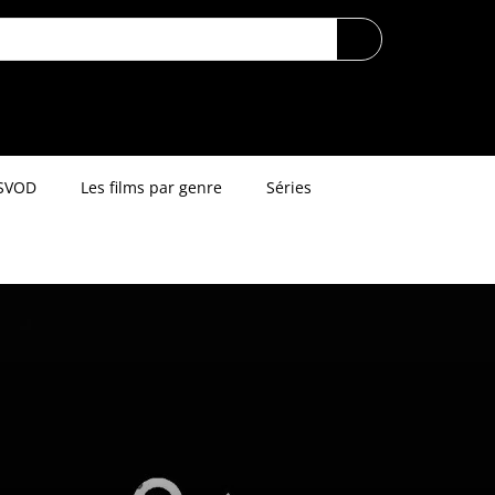
SVOD
Les films par genre
Séries