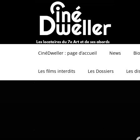
CinéDweller : page d’accueil
News
Bi
Les films interdits
Les Dossiers
Les di