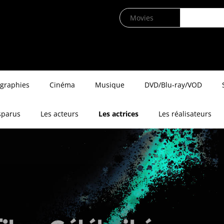
ographies
Cinéma
Musique
DVD/Blu-ray/VOD
sparus
Les acteurs
Les actrices
Les réalisateurs