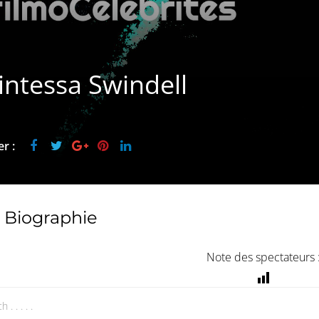
ntessa Swindell
r :
Biographie
Note des spectateurs 