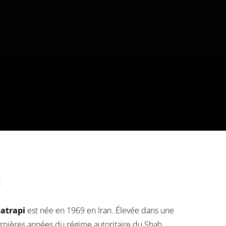
:
atrapi
est née en 1969 en Iran. Élevée dans une
dernières années du régime autoritaire du Shah