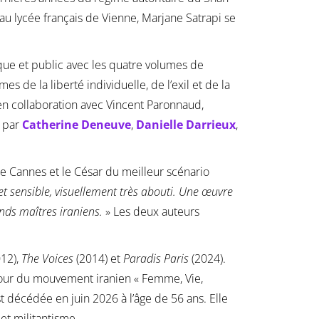
 au lycée français de Vienne, Marjane Satrapi se
ique et public avec les quatre volumes de
 de la liberté individuelle, de l’exil et de la
en collaboration avec Vincent Paronnaud,
é par
Catherine Deneuve
,
Danielle Darrieux
,
de Cannes et le César du meilleur scénario
 et sensible, visuellement très abouti. Une œuvre
nds maîtres iraniens.
» Les deux auteurs
12),
The Voices
(2014) et
Paradis Paris
(2024).
utour du mouvement iranien « Femme, Vie,
est décédée en juin 2026 à l’âge de 56 ans. Elle
et militantisme.