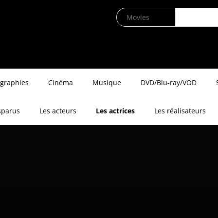
ographies
Cinéma
Musique
DVD/Blu-ray/VOD
sparus
Les acteurs
Les actrices
Les réalisateurs