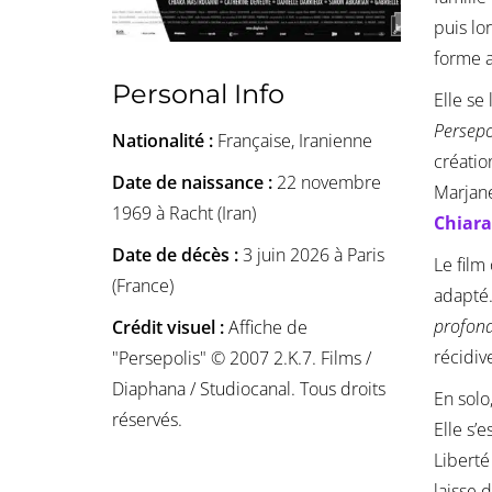
puis lo
forme a
Personal Info
Elle se
Persepo
Nationalité :
Française, Iranienne
créati
Date de naissance :
22 novembre
Marjane
1969 à Racht (Iran)
Chiara
Date de décès :
3 juin 2026 à Paris
Le film
(France)
adapté.
profond
Crédit visuel :
Affiche de
récidiv
"Persepolis" © 2007 2.K.7. Films /
Diaphana / Studiocanal. Tous droits
En solo
réservés.
Elle s’
Liberté
laisse 