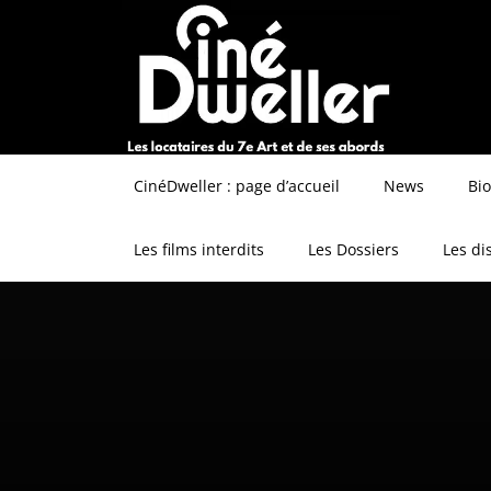
CinéDweller : page d’accueil
News
Bi
Les films interdits
Les Dossiers
Les di