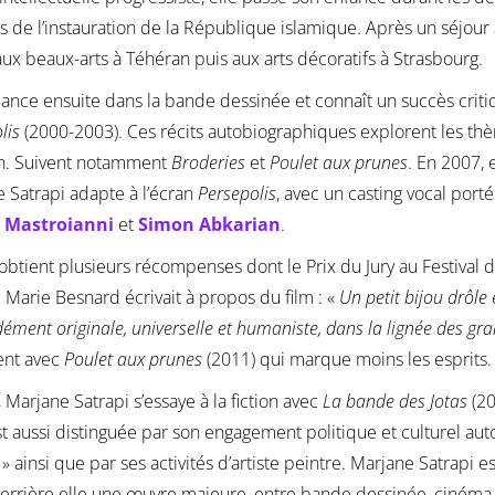
rs de l’instauration de la République islamique. Après un séjour
ux beaux-arts à Téhéran puis aux arts décoratifs à Strasbourg.
 lance ensuite dans la bande dessinée et connaît un succès crit
lis
(2000-2003). Ces récits autobiographiques explorent les thèmes
on. Suivent notamment
Broderies
et
Poulet aux prunes
. En 2007, 
 Satrapi adapte à l’écran
Persepolis
, avec un casting vocal port
 Mastroianni
et
Simon Abkarian
.
 obtient plusieurs récompenses dont le Prix du Jury au Festival 
 Marie Besnard écrivait à propos du film : «
Un petit bijou drôle
ément originale, universelle et humaniste, dans la lignée des gra
ent avec
Poulet aux prunes
(2011) qui marque moins les esprits.
, Marjane Satrapi s’essaye à la fiction avec
La bande des Jotas
(20
est aussi distinguée par son engagement politique et culturel a
 » ainsi que par ses activités d’artiste peintre. Marjane Satrapi 
derrière elle une œuvre majeure, entre bande dessinée, cinéma 