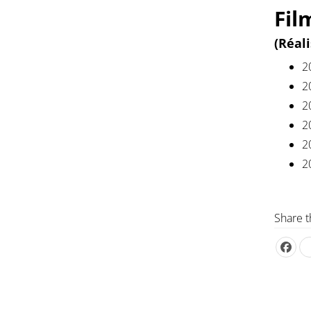
Fil
(Réali
2
2
2
2
2
2
Share t