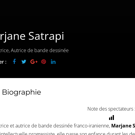
jane Satrapi
trice, Autrice de bande dessinée
r :
Biographie
Note des spectateurs 
trice et autrice de bande dessinée franco-iranienne,
Marjane S
 intellectuelle progressiste, elle passe son enfance durant les 