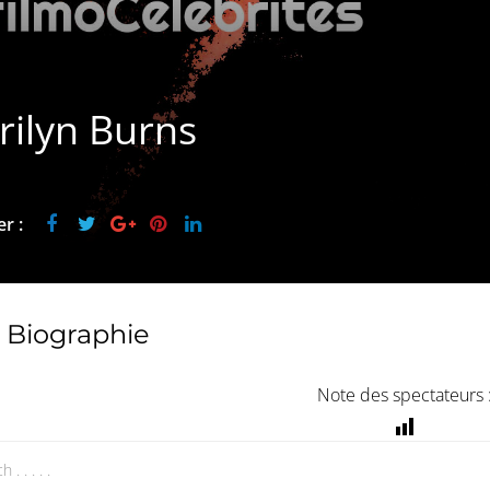
rilyn Burns
r :
Biographie
Note des spectateurs 