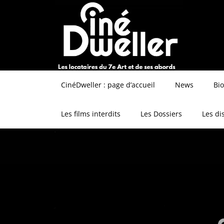
CinéDweller : page d’accueil
News
Bi
Les films interdits
Les Dossiers
Les di