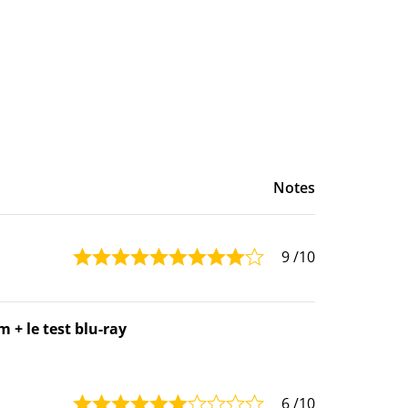
Notes
9
/10
m + le test blu-ray
6
/10