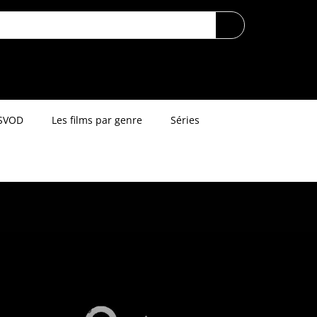
SVOD
Les films par genre
Séries