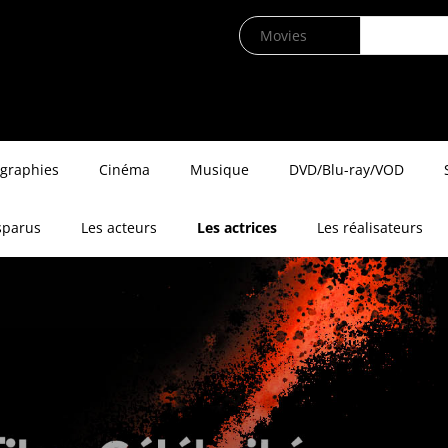
ographies
Cinéma
Musique
DVD/Blu-ray/VOD
sparus
Les acteurs
Les actrices
Les réalisateurs