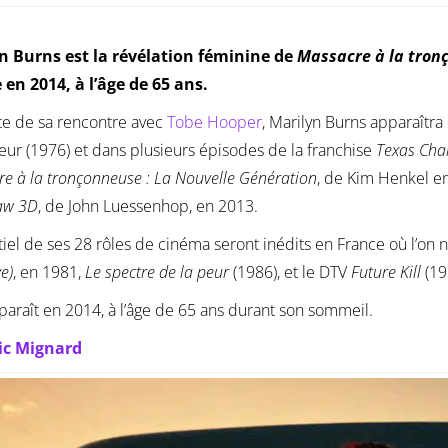
n Burns est la révélation féminine de
Massacre à la tron
 en 2014, à l’âge de 65 ans.
ite de sa rencontre avec
Tobe Hooper
, Marilyn Burns apparaîtr
teur (1976) et dans plusieurs épisodes de la franchise
Texas Cha
e à la tronçonneuse : La Nouvelle Génération
, de Kim Henkel en
aw 3D
, de John Luessenhop, en 2013.
tiel de ses 28 rôles de cinéma seront inédits en France où l’on
e)
, en 1981,
Le spectre de la peur
(1986), et le DTV
Future Kill
(19
sparaît en 2014, à l’âge de 65 ans durant son sommeil.
ic Mignard