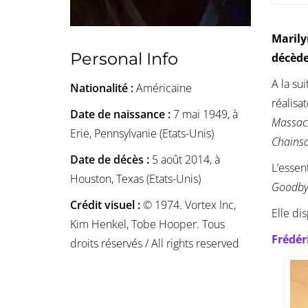
Marily
Personal Info
décède
A la su
Nationalité :
Américaine
réalisa
Date de naissance :
7 mai 1949, à
Massacr
Erie, Pennsylvanie (Etats-Unis)
Chains
Date de décès :
5 août 2014, à
L’essen
Houston, Texas (Etats-Unis)
Goodby
Crédit visuel :
© 1974. Vortex Inc,
Elle di
Kim Henkel, Tobe Hooper. Tous
Frédér
droits réservés / All rights reserved