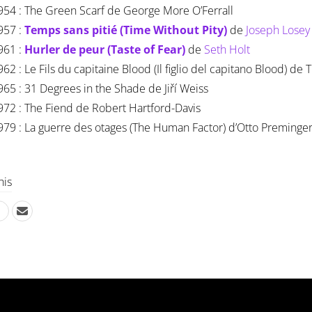
954 : The Green Scarf de George More O’Ferrall
957 :
Temps sans pitié (Time Without Pity)
de
Joseph Losey
961 :
Hurler de peur (Taste of Fear)
de
Seth Holt
962 : Le Fils du capitaine Blood (Il figlio del capitano Blood) de 
965 : 31 Degrees in the Shade de Jiří Weiss
972 : The Fiend de Robert Hartford-Davis
979 : La guerre des otages (The Human Factor) d’Otto Preminge
his