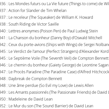
936 : Les Mondes futurs ou La Vie future (Things to come) de 
937 : Action for Slander de Tim Whelan
937 : Le receleur (The Squeaker) de William K. Howard
938 : South Riding de Victor Saville
940 : Lettres anonymes (Poison Pen) de Paul Ludwig Stein
941 : La Chanson du bonheur (Danny Boy) d’Oswald Mitchell
942 : Ceux du porte-avions (Ships with Wings) de Sergei Nolba
945 : Le Verdict de l’amour (Perfect Strangers) d’Alexander Kord
945 : Le Septième Voile (The Seventh Veil) de Compton Bennett
946 : Le chemin du bonheur (Gaiety George) de Leontine Sagan
947 : Le Procès Paradine (The Paradine Case) d’Alfred Hitchcoc
948 : Daybreak de Compton Bennett
948 : Une âme perdue (So Evil my Love) de Lewis Allen
949 : Les Amants passionnés (The Passionate Friends) de David
950 : Madeleine de David Lean
952 : Le Mur du son (The Sound Barrier) de David Lean