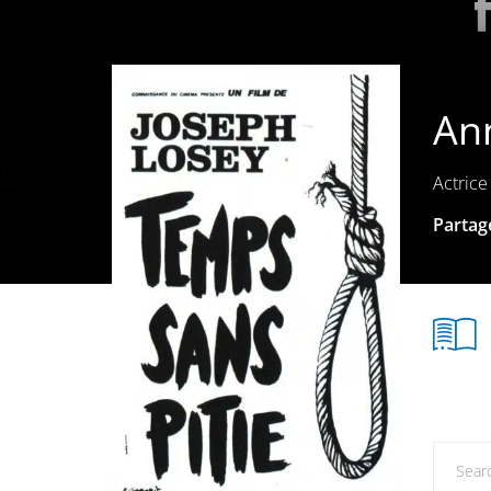
An
Actrice
Partage