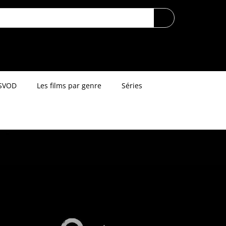
SVOD
Les films par genre
Séries