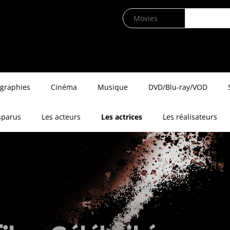
ographies
Cinéma
Musique
DVD/Blu-ray/VOD
sparus
Les acteurs
Les actrices
Les réalisateurs