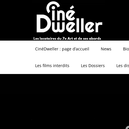
CinéDweller : page d’accueil
News
Bi
Les films interdits
Les Dossiers
Les di