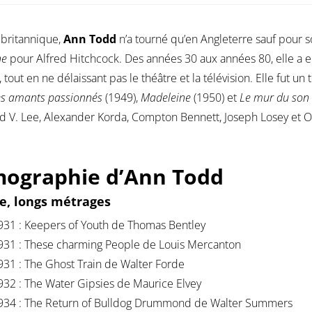
 britannique,
Ann Todd
n’a tourné qu’en Angleterre sauf pour s
ne
pour Alfred Hitchcock. Des années 30 aux années 80, elle a 
 tout en ne délaissant pas le théâtre et la télévision. Elle fut u
es amants passionnés
(1949),
Madeleine
(1950) et
Le mur du son
 V. Lee, Alexander Korda, Compton Bennett, Joseph Losey et O
mographie d’Ann Todd
ce, longs métrages
931 : Keepers of Youth de Thomas Bentley
931 : These charming People de Louis Mercanton
931 : The Ghost Train de Walter Forde
932 : The Water Gipsies de Maurice Elvey
934 : The Return of Bulldog Drummond de Walter Summers