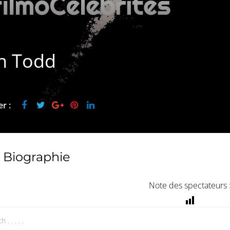
n Todd
r :
Biographie
Note des spectateurs 