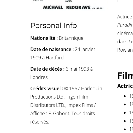
Actrice
Personal Info
Paradi
cinéma,
Nationalité :
Britannique
dans
L
Date de naissance :
24 janvier
Rowland
1909 à Hartford
Date de décès :
6 mai 1993 à
Fil
Londres
Actri
Crédits visuel :
© 1957 Harlequin
1
Productions Ltd., Tigon Film
1
Distributors LTD., Impex Films /
1
Affiche : F. Gaborit. Tous droits
1
réservés.
1