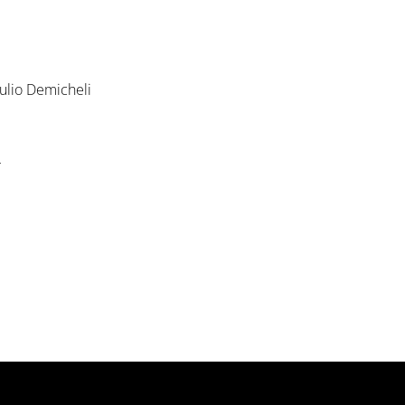
Tulio Demicheli
r