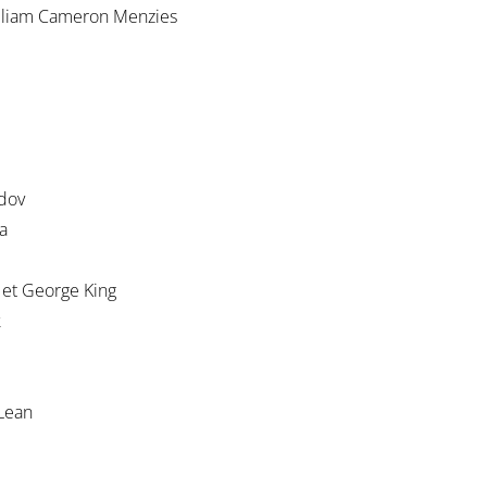
William Cameron Menzies
ndov
a
 et George King
k
 Lean