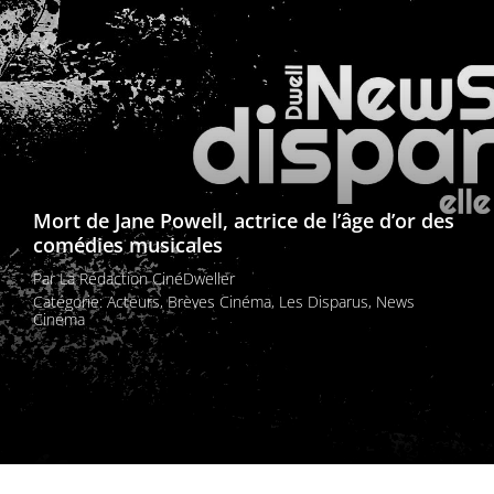
Les films par
genre
Séries
Les films
interdits
Mort de Jane Powell, actrice de l’âge d’or des
comédies musicales
Les Dossiers
Par
La Rédaction CinéDweller
Les disparus
Catégorie:
Acteurs
,
Brèves Cinéma
,
Les Disparus
,
News
Cinéma
Les acteurs
Les actrices
Les réalisateurs