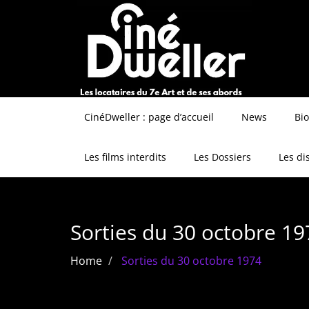
CinéDweller : page d’accueil
News
Bi
Les films interdits
Les Dossiers
Les di
Sorties du 30 octobre 19
Home
Sorties du 30 octobre 1974