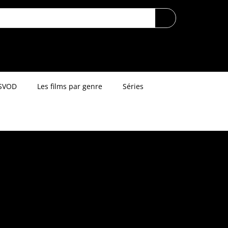
SVOD
Les films par genre
Séries