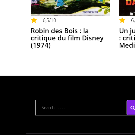
6,5
/10
6
Robin des Bois : la
Un ju
critique du film Disney
: cri
(1974)
Medi