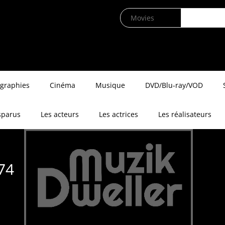
ographies
Cinéma
Musique
DVD/Blu-ray/VOD
sparus
Les acteurs
Les actrices
Les réalisateurs
74