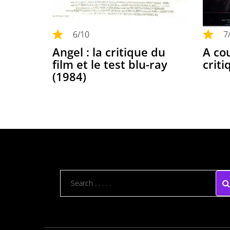
6
/10
7
Angel : la critique du
A cou
film et le test blu-ray
criti
(1984)