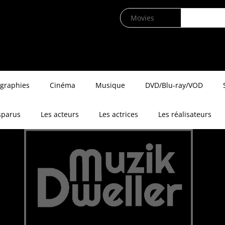
ographies
Cinéma
Musique
DVD/Blu-ray/VOD
sparus
Les acteurs
Les actrices
Les réalisateurs