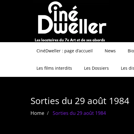
CinéDweller : page d’accueil
News
Bi
Les films interdits
Les Dossiers
Les di
Sorties du 29 août 1984
Home
Sorties du 29 août 1984