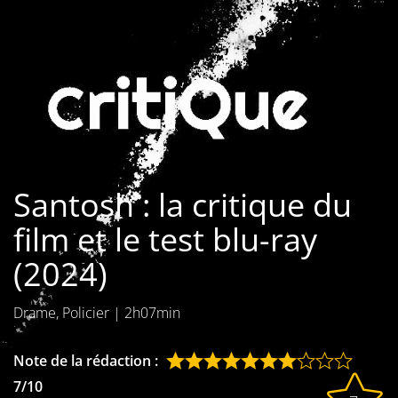
Les films par
genre
Séries
Les films
interdits
Santosh : la critique du
Les Dossiers
film et le test blu-ray
Les disparus
(2024)
Les acteurs
Drame, Policier
|
2h07min
Les actrices
Les réalisateurs
Note de la rédaction :
7/10