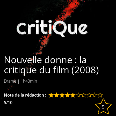
Les films par
genre
Séries
Les films
interdits
Nouvelle donne : la
Les Dossiers
critique du film (2008)
Les disparus
Drame
|
1h43min
Les acteurs
Les actrices
Note de la rédaction :
5/10
Les réalisateurs
5