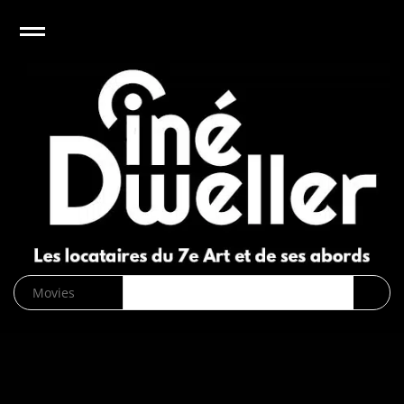
e
Open
CinéDweller :
page d’accueil
News
Biographies
Cinéma
Musique
DVD/Blu-
ray/VOD
SVOD