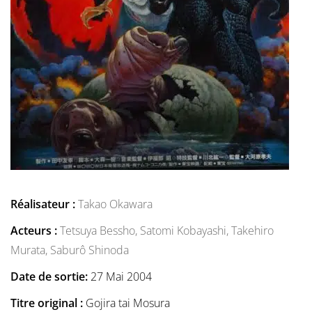
Réalisateur :
Takao Okawara
Acteurs :
Tetsuya Bessho,
Satomi Kobayashi,
Takehiro
Murata,
Saburô Shinoda
Date de sortie:
27 Mai 2004
Titre original :
Gojira tai Mosura