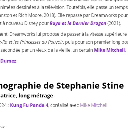
animées destinées à la télévision. Toutefois, elle passe un temp
ohnston et Rich Moore, 2018). Elle repasse par Dreamworks pou
t à nouveau Disney pour
Raya et le Dernier Dragon
(2021).
ent, Dreamworks lui propose de passer à la vitesse supérieure e
-Ra et les Princesses au Pouvoir
, puis pour son premier long p
t secondée par un vieux de la vieille, un certain
Mike Mitchell
.
e Dumez
mographie de Stephanie Stine
satrice, long métrage
024 :
Kung Fu Panda 4
, coréalisé avec
Mike Mitchell
his