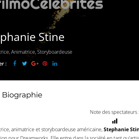
phanie Stine
trice, Animatrice, Storyboardeuse
r :
Biographie
Note des spectateurs 
trice, animatrice et storyboardeuse américaine,
Stephanie Sti
tion pour Dreamworks. Elle entre dans la société en tant qu’artis