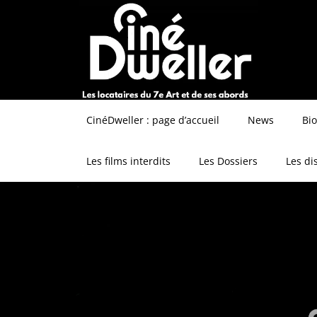
CinéDweller : page d’accueil
News
Bi
Les films interdits
Les Dossiers
Les di