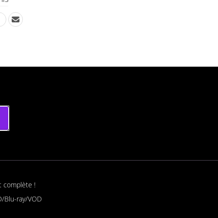
t complète !
/Blu-ray/VOD