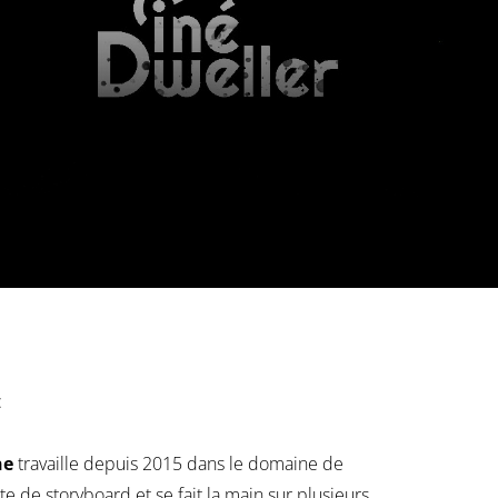
:
ne
travaille depuis 2015 dans le domaine de
te de storyboard et se fait la main sur plusieurs