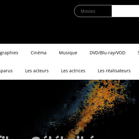
ographies
Cinéma
Musique
DVD/Blu-ray/VOD
sparus
Les acteurs
Les actrices
Les réalisateurs