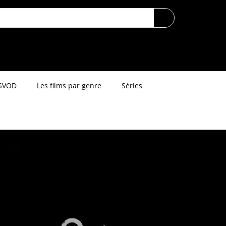
SVOD
Les films par genre
Séries