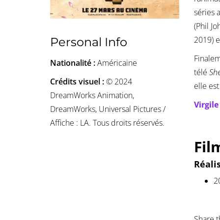
séries 
(Phil J
2019) e
Personal Info
Finalem
Nationalité :
Américaine
télé
She
Crédits visuel :
© 2024
elle es
DreamWorks Animation,
Virgil
DreamWorks, Universal Pictures /
Affiche : LA. Tous droits réservés.
Fil
Réali
2
Share t