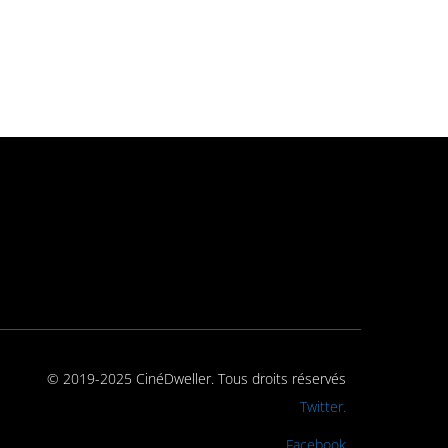
© 2019-2025 CinéDweller. Tous droits réservés
Rejoignez-nous sur
Twitter.
Rejoignez-nous sur
Facebook