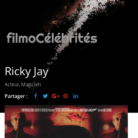
Les films par
genre
Séries
Les films
interdits
Ricky Jay
Les Dossiers
Les disparus
Acteur, Magicien
Partager :
Les acteurs
Les actrices
Les réalisateurs