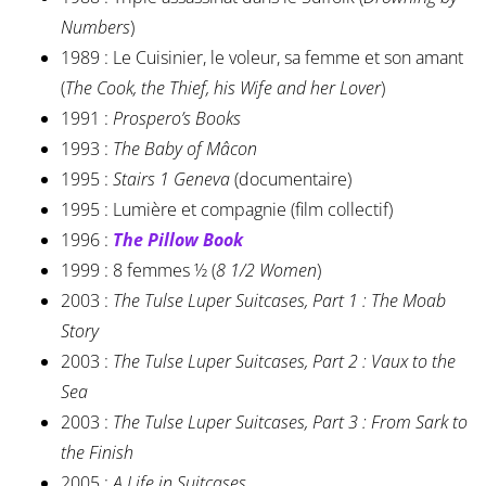
Numbers
)
1989 : Le Cuisinier, le voleur, sa femme et son amant
(
The Cook, the Thief, his Wife and her Lover
)
1991 :
Prospero’s Books
1993 :
The Baby of Mâcon
1995 :
Stairs 1 Geneva
(documentaire)
1995 : Lumière et compagnie (film collectif)
1996 :
The Pillow Book
1999 : 8 femmes ½ (
8 1/2 Women
)
2003 :
The Tulse Luper Suitcases, Part 1 : The Moab
Story
2003 :
The Tulse Luper Suitcases, Part 2 : Vaux to the
Sea
2003 :
The Tulse Luper Suitcases, Part 3 : From Sark to
the Finish
2005 :
A Life in Suitcases