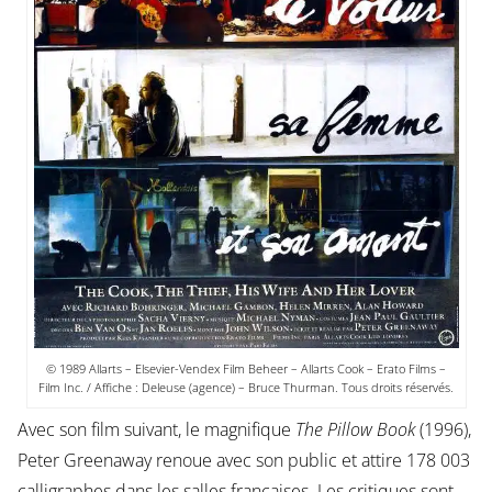
© 1989 Allarts – Elsevier-Vendex Film Beheer – Allarts Cook – Erato Films –
Film Inc. / Affiche : Deleuse (agence) – Bruce Thurman. Tous droits réservés.
Avec son film suivant, le magnifique
The Pillow Book
(1996),
Peter Greenaway renoue avec son public et attire 178 003
calligraphes dans les salles françaises. Les critiques sont