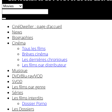
CinéDweller : page d’accueil
News
Biographies
Cinéma
Tous les films
Brèves cinéma
Les dernières chroniques
Les films par distributeur
Musique
DVD/Blu-ray/VOD
SVOD
Les films par genre
Séries
Les films interdits
Dossier Porno
Les Dossiers