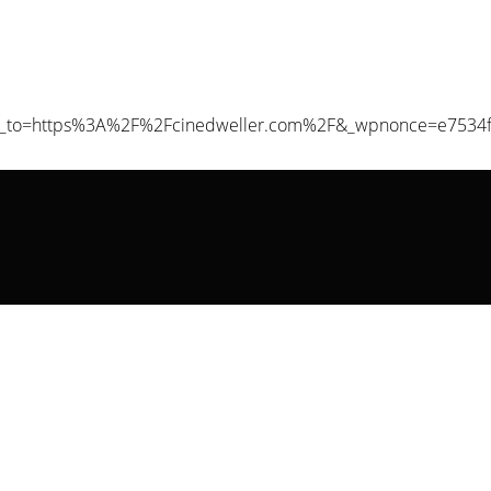
irect_to=https%3A%2F%2Fcinedweller.com%2F&_wpnonce=e7534