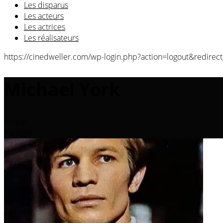
Les disparus
Les acteurs
Les actrices
Les réalisateurs
https://cinedweller.com/wp-login.php?action=logout&red
Michael York
Acteur
Partager :