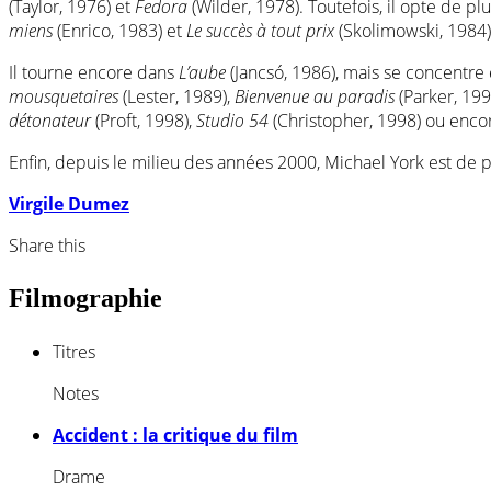
(Taylor, 1976) et
Fedora
(Wilder, 1978). Toutefois, il opte de 
miens
(Enrico, 1983) et
Le succès à tout prix
(Skolimowski, 1984)
Il tourne encore dans
L’aube
(Jancsó, 1986), mais se concentre
mousquetaires
(Lester, 1989),
Bienvenue au paradis
(Parker, 199
détonateur
(Proft, 1998),
Studio 54
(Christopher, 1998) ou enco
Enfin, depuis le milieu des années 2000, Michael York est de 
Virgile Dumez
Share this
Filmographie
Titres
Notes
Accident : la critique du film
Drame