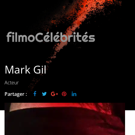
Les films par
genre
Séries
Les films
interdits
Mark Gil
Les Dossiers
Les disparus
Acteur
Partager :
Les acteurs
Les actrices
Les réalisateurs