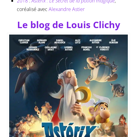
2018
:
Astérix : Le Secret de la potion magique
,
coréalisé avec
Alexandre Astier
Le blog de Louis Clichy