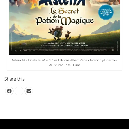
Astérix ® – Obélix ®/ © 2017 les Editions Albert René / Goscinny-Uderzo –
M6 Studio –/ M6 Films
Share this