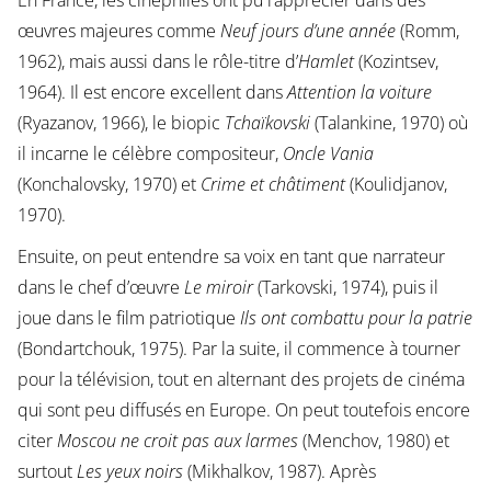
En France, les cinéphiles ont pu l’apprécier dans des
œuvres majeures comme
Neuf jours d’une année
(Romm,
1962), mais aussi dans le rôle-titre d’
Hamlet
(Kozintsev,
1964). Il est encore excellent dans
Attention la voiture
(Ryazanov, 1966), le biopic
Tchaïkovski
(Talankine, 1970) où
il incarne le célèbre compositeur,
Oncle Vania
(Konchalovsky, 1970) et
Crime et châtiment
(Koulidjanov,
1970).
Ensuite, on peut entendre sa voix en tant que narrateur
dans le chef d’œuvre
Le miroir
(Tarkovski, 1974), puis il
joue dans le film patriotique
Ils ont combattu pour la patrie
(Bondartchouk, 1975). Par la suite, il commence à tourner
pour la télévision, tout en alternant des projets de cinéma
qui sont peu diffusés en Europe. On peut toutefois encore
citer
Moscou ne croit pas aux larmes
(Menchov, 1980) et
surtout
Les yeux noirs
(Mikhalkov, 1987). Après