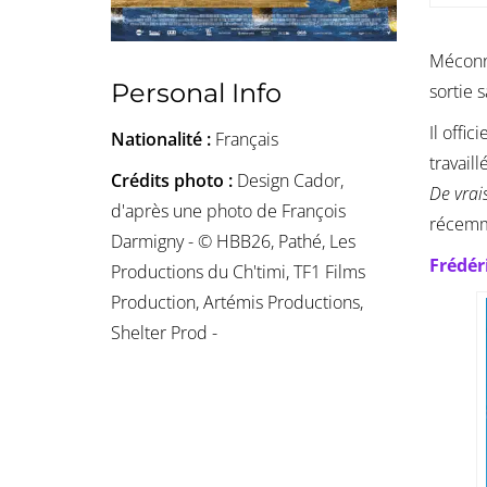
Méconn
Personal Info
sortie 
Il offi
Nationalité :
Français
travaill
Crédits photo :
Design Cador,
De vrai
d'après une photo de François
récemm
Darmigny - © HBB26, Pathé, Les
Frédér
Productions du Ch'timi, TF1 Films
Production, Artémis Productions,
Shelter Prod -