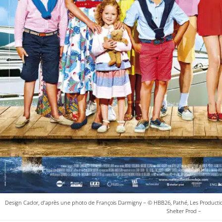
Design Cador, d’après une photo de François Darmigny – © HBB26, Pathé, Les Production
Shelter Prod –