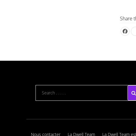
Share t
Nous contacter
La Dwell Team
La Dwell Team es