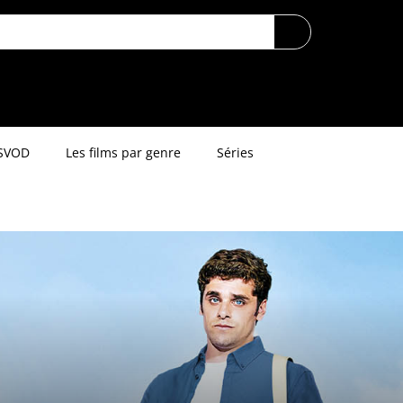
SVOD
Les films par genre
Séries