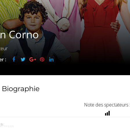
an Corno
teur
r :
Biographie
Note des spectateurs 