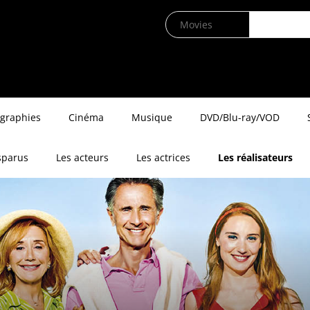
ographies
Cinéma
Musique
DVD/Blu-ray/VOD
sparus
Les acteurs
Les actrices
Les réalisateurs