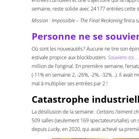
semaine, reste solide avec 24 177 entrées cette 
Mission : Impossible – The Final Reckoning
finira 
Personne ne se souvien
Où sont les nouveautés ? Aucune ne tire son éping
estivale propice aux blockbusters.
Souviens-toi… l
million de l’original. En première semaine, l’ersa
(-11% en semaine 2, -26%, -2%, -32%…). Il avait 
mal à multiplier ses entrées par 2 !
Catastrophe industriell
La désillusion de la semaine :
Certains l’aiment c
509 salles (seulement 169 spectateurs/salle), un
depuis
Lucky
, en 2020, qui avait achevé sa prem