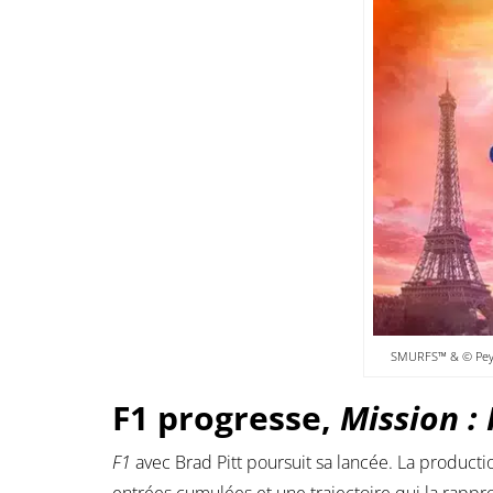
SMURFS™ & © Pey
F1 progresse,
Mission :
F1
avec Brad Pitt poursuit sa lancée. La produc
entrées cumulées et une trajectoire qui la rapp