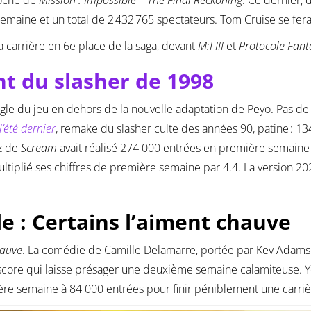
semaine et un total de 2 432 765 spectateurs. Tom Cruise se fer
sa carrière en 6e place de la saga, devant
M:I III
et
Protocole Fan
t du slasher de 1998
le du jeu en dehors de la nouvelle adaptation de Peyo. Pas de m
’été dernier
, remake du slasher culte des années 90, patine : 1
tz de
Scream
avait réalisé 274 000 entrées en première semaine 
multiplié ses chiffres de première semaine par 4.4. La version 2
e : Certains l’aiment chauve
hauve
. La comédie de Camille Delamarre, portée par Kev Adams 
 score qui laisse présager une deuxième semaine calamiteuse. Y
ière semaine à 84 000 entrées pour finir péniblement une carriè