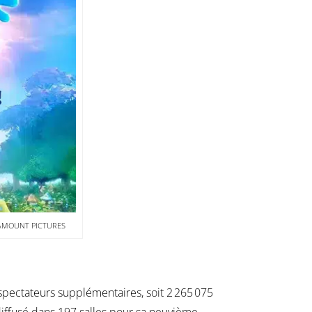
RAMOUNT PICTURES
pectateurs supplémentaires, soit 2 265 075
 diffusé dans 197 salles pour sa neuvième