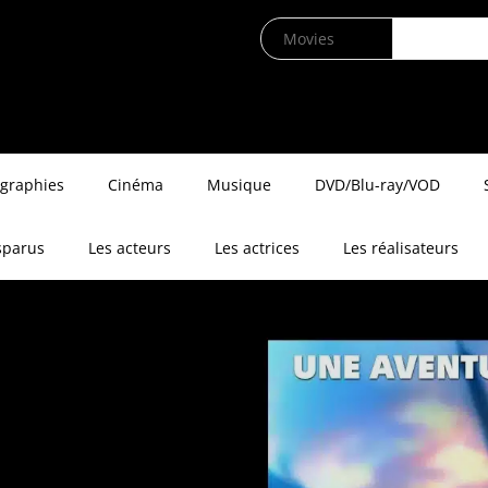
ographies
Cinéma
Musique
DVD/Blu-ray/VOD
sparus
Les acteurs
Les actrices
Les réalisateurs