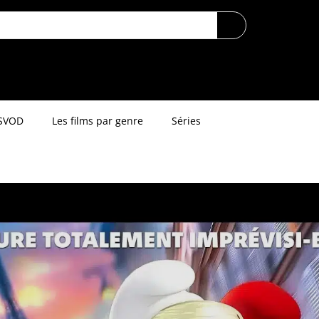
SVOD
Les films par genre
Séries