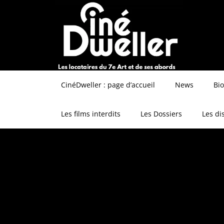
CinéDweller : page d’accueil
News
Bi
Les films interdits
Les Dossiers
Les di