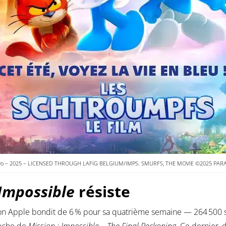
o – 2025 – LICENSED THROUGH LAFIG BELGIUM/IMPS. SMURFS, THE MOVIE ©2025 PA
 Impossible
résiste
tion Apple bondit de 6 % pour sa quatrième semaine — 264 500 s
roche de
Mission : Impossible – The Final Reckoning
. Ce dernier,