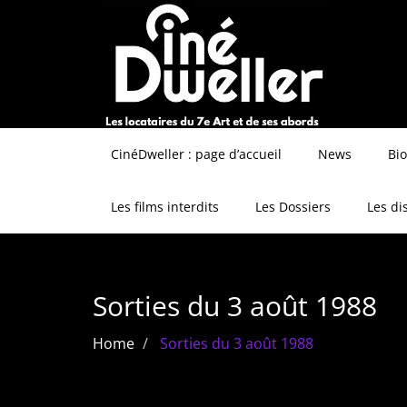
CinéDweller : page d’accueil
News
Bi
Les films interdits
Les Dossiers
Les di
Sorties du 3 août 1988
Home
Sorties du 3 août 1988