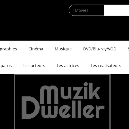
ographies
Cinéma
Musique
DVD/Blu-ray/VOD
sparus
Les acteurs
Les actrices
Les réalisateurs