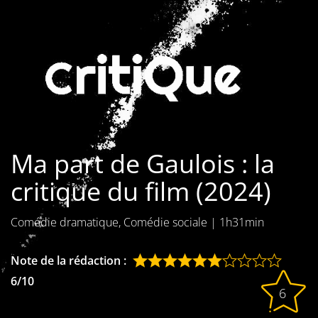
Les films par
genre
Séries
Les films
interdits
Ma part de Gaulois : la
Les Dossiers
critique du film (2024)
Les disparus
Comédie dramatique, Comédie sociale
|
1h31min
Les acteurs
Les actrices
Note de la rédaction :
6/10
Les réalisateurs
6