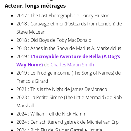
Acteur, longs métrages
2017 : The Last Photograph de Danny Huston
2018 : Caravage et moi (Postcards from London) de
Steve McLean
2018 : Old Boys de Toby MacDonald
2018 : Ashes in the Snow de Marius A. Markevicius
2019 :
L’Incroyable Aventure de Bella (A Dog’s
Way Home)
de
Charles Martin Smith
2019 : Le Prodige inconnu (The Song of Names) de
François Girard
2021 : This Is the Night de James DeMonaco
2023 : La Petite Sirène (The Little Mermaid) de Rob
Marshall
2024 : William Tell de Nick Hamm
2024 : Een schitterend gebrek de Michiel van Erp
2024 : Rich Flu de Galder Gaztelu-Urrutia