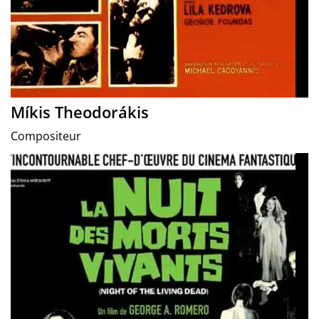
Míkis Theodorákis
Compositeur