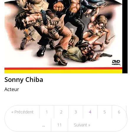
Sonny Chiba
Acteur
« Précédent
1
2
3
4
5
6
…
11
Suivant »