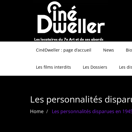
CinéDweller : page d’accueil
News
Bi
Les films interdits
Les Dossiers
Les di
Les personnalités dispa
Home
Les personnalités disparues en 194