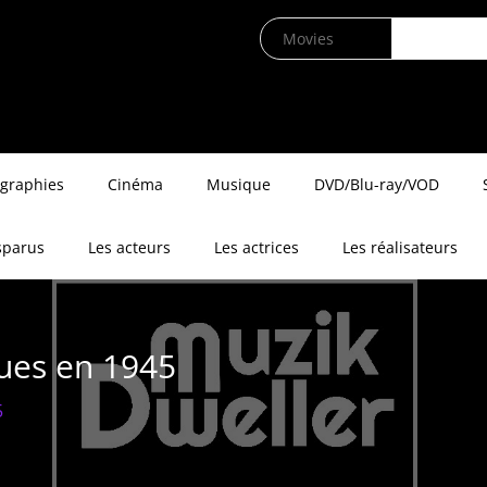
ographies
Cinéma
Musique
DVD/Blu-ray/VOD
sparus
Les acteurs
Les actrices
Les réalisateurs
rues en 1945
5