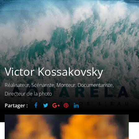
Les films par
genre
Séries
Les films
interdits
Victor Kossakovsky
Les Dossiers
Les disparus
Réalisateur, Scénariste, Monteur, Documentariste,
Directeur de la photo
Les acteurs
Partager :
Les actrices
Les réalisateurs