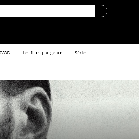
SVOD
Les films par genre
Séries