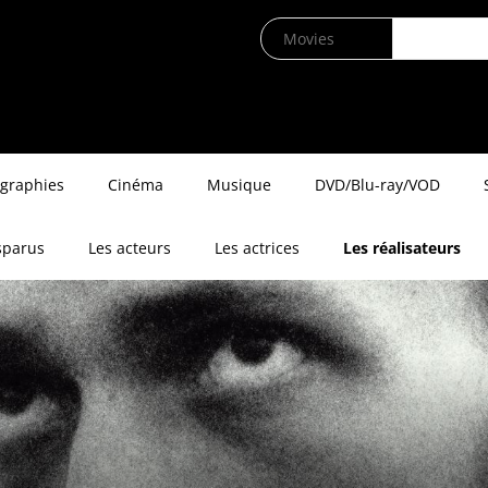
ographies
Cinéma
Musique
DVD/Blu-ray/VOD
sparus
Les acteurs
Les actrices
Les réalisateurs