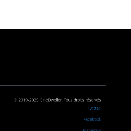
© 2019-2025 CinéDweller. Tous droits réservés
Rejoignez-nous sur
Twitter.
Rejoignez-nous sur
Facebook
Rejoignez-nous sur
Instagram