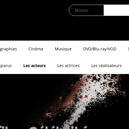
ographies
Cinéma
Musique
DVD/Blu-ray/VOD
sparus
Les acteurs
Les actrices
Les réalisateurs