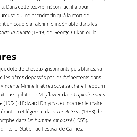
ra. Dans cette œuvre méconnue, il a pour
ureuse qui ne prendra fin qu’à la mort de
mant un couple à l’alchimie indéniable dans les
rte la culotte
(1949) de George Cukor, ou le
nres
ui, doté de cheveux grisonnants puis blancs, va
 joue les pères dépassés par les événements dans
Vincente Minnelli, et retrouve sa chère Hepburn
it aussi piloter le Mayflower dans
Capitaine sans
ée
(1954) d’Edward Dmytryk, et incarner le maire
t émotion et légèreté dans
The Actress
(1953) de
riomphe dans
Un homme est passé
(1955),
 d’interprétation au Festival de Cannes.