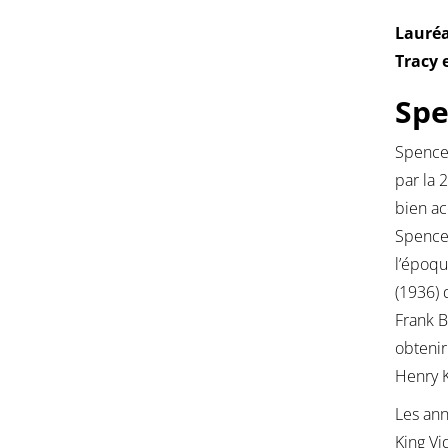
Lauréa
Tracy 
Spe
Spence
par la 
bien ac
Spencer
l’époque
(1936) 
Frank B
obtenir
Henry Ki
Les ann
King Vi