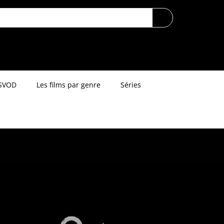
SVOD
Les films par genre
Séries