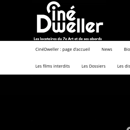
CinéDweller : page d’accueil
News
Bi
Les films interdits
Les Dossiers
Les di