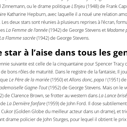
d Zinnemann, ou le drame politique
L’Enjeu
(1948) de Frank Cap
ire Katharine Hepburn, avec laquelle il a noué une relation amo
r. Les deux stars sont réunies à plusieurs reprises à l’écran, for
ies
La Femme de l’année
(1942) de George Stevens et
Madame po
La Flamme sacrée
(1942) de George Stevens.
 star à l’aise dans tous les ge
nnie suivante est celle de la cinquantaine pour Spencer Tracy q
 de bons rôles de maturité. Dans le registre de la fantaisie, Il
tyque
Le Père de la mariée
(1950) et
Allons donc, papa !
(1951) de 
ademoiselle Gagne-Tout
(1952) de George Stevens. Mais on le vo
2) de Clarence Brown, se frotter au western dans
La Lance bris
e de
La Dernière fanfare
(1959) de John Ford. Il dose subtilemen
 Cukor (Golden Globe du meilleur acteur dans un drame), et t
nt drame policier de John Sturges, pour lequel il obtient le prix