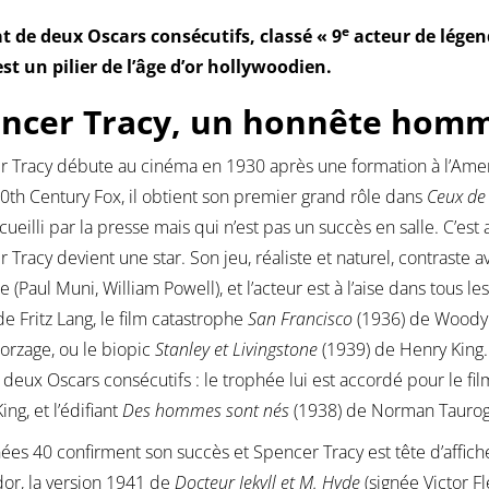
e
t de deux Oscars consécutifs, classé « 9
acteur de légend
est un pilier de l’âge d’or hollywoodien.
ncer Tracy, un honnête hom
r Tracy débute au cinéma en 1930 après une formation à l’Am
20th Century Fox, il obtient son premier grand rôle dans
Ceux de
cueilli par la presse mais qui n’est pas un succès en salle. C’e
 Tracy devient une star. Son jeu, réaliste et naturel, contraste a
 (Paul Muni, William Powell), et l’acteur est à l’aise dans tous les
de Fritz Lang, le film catastrophe
San Francisco
(1936) de Woody
orzage, ou le biopic
Stanley et Livingstone
(1939) de Henry King.
 deux Oscars consécutifs : le trophée lui est accordé pour le fi
ng, et l’édifiant
Des hommes sont nés
(1938) de Norman Taurog, 
ées 40 confirment son succès et Spencer Tracy est tête d’affich
dor, la version 1941 de
Docteur Jekyll et M. Hyde
(signée Victor Fl