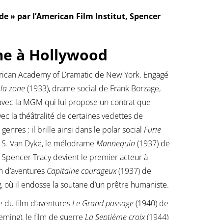
e » par l’American Film Institut, Spencer
me à Hollywood
erican Academy of Dramatic de New York. Engagé
 la zone
(1933), drame social de Frank Borzage,
st avec la MGM qui lui propose un contrat que
vec la théâtralité de certaines vedettes de
 genres : il brille ainsi dans le polar social
Furie
 S. Van Dyke, le mélodrame
Mannequin
(1937) de
 Spencer Tracy devient le premier acteur à
lm d’aventures
Capitaine courageux
(1937) de
où il endosse la soutane d’un prêtre humaniste.
e du film d’aventures
Le Grand passage
(1940) de
eming), le film de guerre
La Septième croix
(1944)