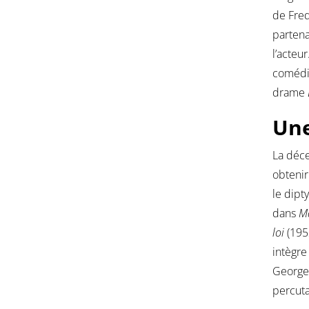
de Fre
partena
l’acteu
coméd
drame
Une
La déce
obtenir
le dip
dans
M
loi
(195
intègr
George
percuta