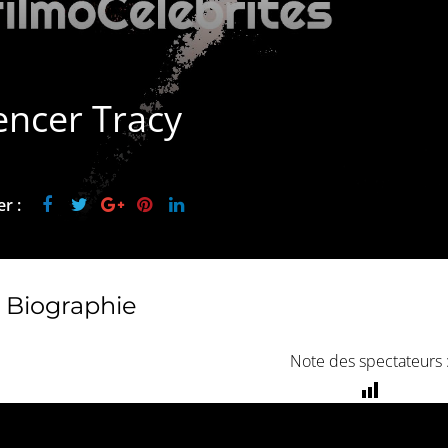
encer Tracy
r :
Biographie
Note des spectateurs 