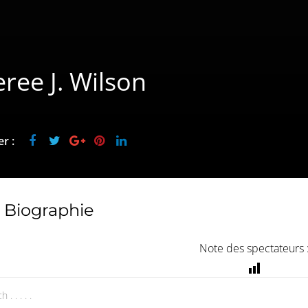
ree J. Wilson
r :
Biographie
Note des spectateurs 