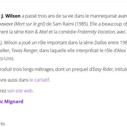
 J. Wilson
a passé trois ans de sa vie dans le mannequinat avant
mewave
(Mort sur le gril)
de Sam Raimi (1985). Elle a beaucoup offi
ent la série
Kain & Abel
et la comédie
Fraternity Vacation
, avec
J. Wilson a joué un rôle important dans la série
Dallas
entre 198
alker, Texas Ranger
, dans laquelle elle interprétait le rôle d’Ale
ts-Unis.
produit trois longs métrages, dont un prequel d’
Easy Rider,
intitu
vre aussi dans
le caritatif
.
rez
son site web.
ic Mignard
his