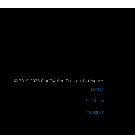
© 2019-2025 CinéDweller. Tous droits réservés
Rejoignez-nous sur
Twitter.
Rejoignez-nous sur
Facebook
Rejoignez-nous sur
Instagram