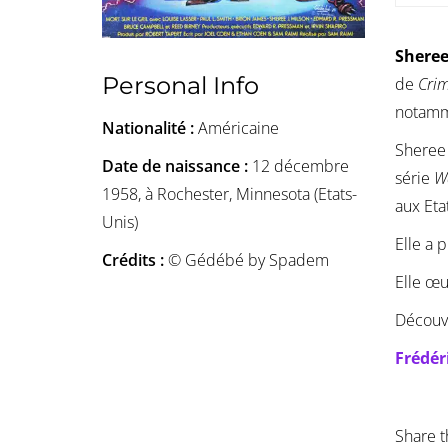
Sheree
Personal Info
de
Cri
notamm
Nationalité :
Américaine
Sheree 
Date de naissance :
12 décembre
série
W
1958, à Rochester, Minnesota (Etats-
aux Eta
Unis)
Elle a 
Crédits :
© Gédébé by Spadem
Elle œu
Découv
Frédér
Share t