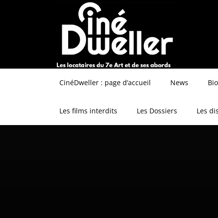
CinéDweller : page d’accueil
News
Bi
Les films interdits
Les Dossiers
Les di