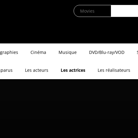
ographies
Cinéma
Musique
DVD/Blu-ray/VOD
sparus
Les acteurs
Les actrices
Les réalisateurs