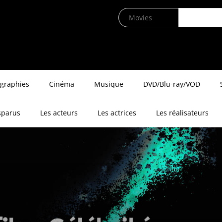
ographies
Cinéma
Musique
DVD/Blu-ray/VOD
sparus
Les acteurs
Les actrices
Les réalisateurs