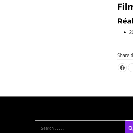
Fil
Réal
2
Share t