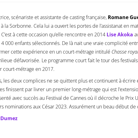
trice, scénariste et assistante de casting française,
Romane Gué
à la Sorbonne. Cela lui a ouvert les portes de l’assistanat en ma
. C’est à cette occasion qu’elle rencontre en 2014
Lise Akoka
av
 4 000 enfants sélectionnés. De là nait une vraie complicité en
rmer cette expérience en un court-métrage intitulé
Chasse roya
lieue défavorisée. Le programme court fait le tour des festiva
r court-métrage en 2017.
s, les deux complices ne se quittent plus et continuent à écrire
lles finissent par livrer un premier long-métrage qui est l’extensio
senté avec succès au Festival de Cannes où il décroche le Prix Un
rs nominations aux César 2023. Assurément un beau début de ca
e Dumez