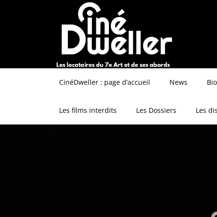
CinéDweller : page d’accueil
News
Bi
Les films interdits
Les Dossiers
Les di