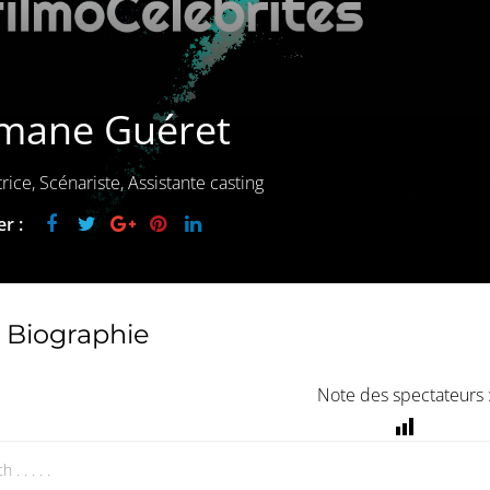
mane Guéret
rice, Scénariste, Assistante casting
r :
Biographie
Note des spectateurs 