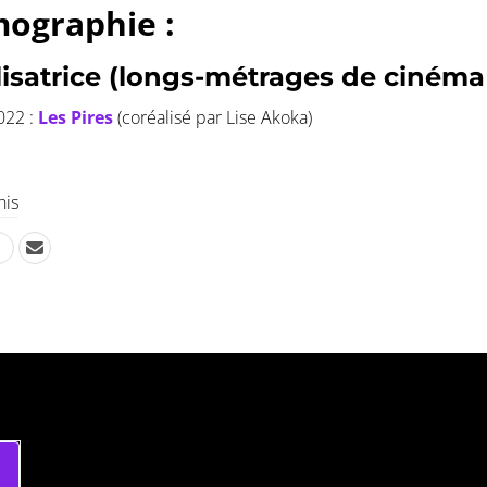
mographie :
isatrice (longs-métrages de cinéma
022 :
Les Pires
(coréalisé par Lise Akoka)
his