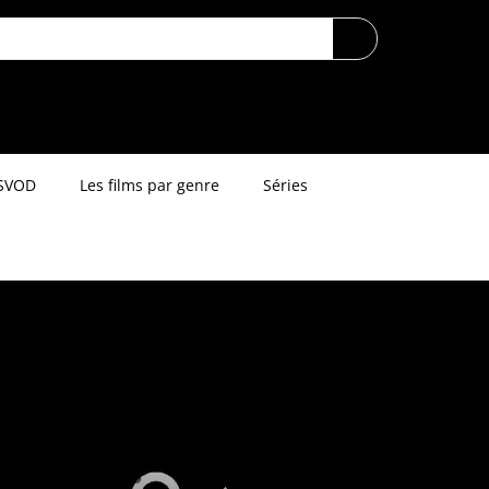
SVOD
Les films par genre
Séries