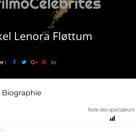
kel Lenora Fløttum
r :
Biographie
Note des spectateurs 