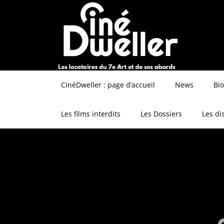
CinéDweller : page d’accueil
News
Bi
Les films interdits
Les Dossiers
Les di