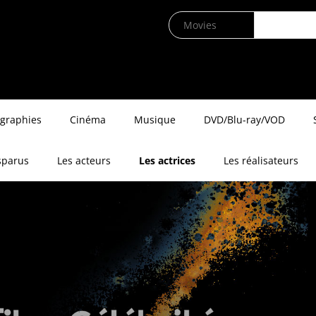
ographies
Cinéma
Musique
DVD/Blu-ray/VOD
sparus
Les acteurs
Les actrices
Les réalisateurs