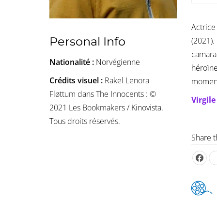
Actrice
Personal Info
(2021).
camarad
Nationalité :
Norvégienne
héroïne
Crédits visuel :
Rakel Lenora
momen
Fløttum dans The Innocents : ©
Virgil
2021 Les Bookmakers / Kinovista.
Tous droits réservés.
Share t