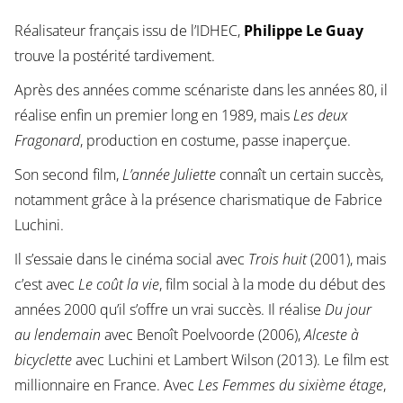
Réalisateur français issu de l’IDHEC,
Philippe Le Guay
trouve la postérité tardivement.
Après des années comme scénariste dans les années 80, il
réalise enfin un premier long en 1989, mais
Les deux
Fragonard
, production en costume, passe inaperçue.
Son second film,
L’année Juliette
connaît un certain succès,
notamment grâce à la présence charismatique de Fabrice
Luchini.
Il s’essaie dans le cinéma social avec
Trois huit
(2001), mais
c’est avec
Le coût la vie
, film social à la mode du début des
années 2000 qu’il s’offre un vrai succès. Il réalise
Du jour
au lendemain
avec Benoît Poelvoorde (2006),
Alceste à
bicyclette
avec Luchini et Lambert Wilson (2013). Le film est
millionnaire en France. Avec
Les Femmes du sixième étage
,