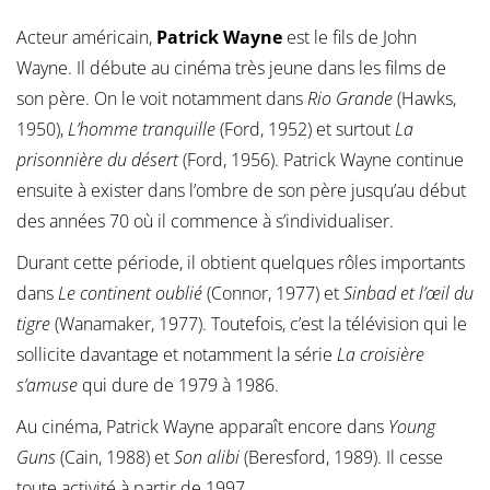
Acteur américain,
Patrick Wayne
est le fils de John
Wayne. Il débute au cinéma très jeune dans les films de
son père. On le voit notamment dans
Rio Grande
(Hawks,
1950),
L’homme tranquille
(Ford, 1952) et surtout
La
prisonnière du désert
(Ford, 1956). Patrick Wayne continue
ensuite à exister dans l’ombre de son père jusqu’au début
des années 70 où il commence à s’individualiser.
Durant cette période, il obtient quelques rôles importants
dans
Le continent oublié
(Connor, 1977) et
Sinbad et l’œil du
tigre
(Wanamaker, 1977). Toutefois, c’est la télévision qui le
sollicite davantage et notamment la série
La croisière
s’amuse
qui dure de 1979 à 1986.
Au cinéma, Patrick Wayne apparaît encore dans
Young
Guns
(Cain, 1988) et
Son alibi
(Beresford, 1989). Il cesse
toute activité à partir de 1997.