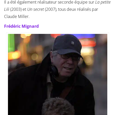
Il a été également réalisateur seconde équipe sur
La petite
Lili
(2003) et
Un secret
(2007), tous deux réalisés par
Claude Miller.
Frédéric Mignard